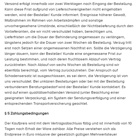
Versand erfolgt innerhalb von zwei Werktagen nach Eingang der Bestellung.
Kann diese Frist aufgrund von Lieferschwierigkeiten nicht eingehalten
werden, wird der Besteller/ Kunde informiert. Ereignisse höherer Gewalt,
Maßnahmen im Rahmen von Arbeitskämpfen und sonstige
unvorhergesehene Umstände, einschließlich der Nichtbelieferung durch den
Vorlieferanten, die wir nicht verschuldet haben, berechtigen uns,
Lieferfristen um die Dauer der Behinderung angemessen zu verlängern,
längstens jedoch für die Dauer von zwei Wochen ab Bestellung. Verzug tritt
erst nach Setzen einer angemessenen Nachfrist ein. Sollte die Verzögerung
länger dauern, kann der Besteller/ Kunde eine angemessene Frist zur
Leistung bestimmen, und nach deren fruchtlosem Ablauf vom Vertrag
zurücktreten. Nach Ablauf von sechs Wochen ab Bestellung sind wir
ebenfalls berechtigt, vom Vertrag zurückzutreten. Der Anspruch auf
Schadensersatz ist ausgeschlossen, es sei denn, die Verzögerung ist von
uns verschuldet. Bei unklaren Bestellungen oder bei mit der Bestellung
verbundenem Beratungsbedarf wird der Besteller/ Kunde kontaktiert. Es
wird auf einen qualitätserhaltenden Versand (unter Beachtung einer
geeigneten Verpackung), ein System der Sendungsverfolgung und einer
entsprechenden Transportversicherung geachtet.
§ 5 Zahlungsbedingungen
Der Kaufpreis wird mit dem Vertragsabschluss fällig und ist innerhalb von 10
Tagen nach Erhalt der Ware zahlbar. Alle Preise verstehen sich als
Endpreise in Euro inklusive der gesetzlich gültigen Mehrwertsteuer