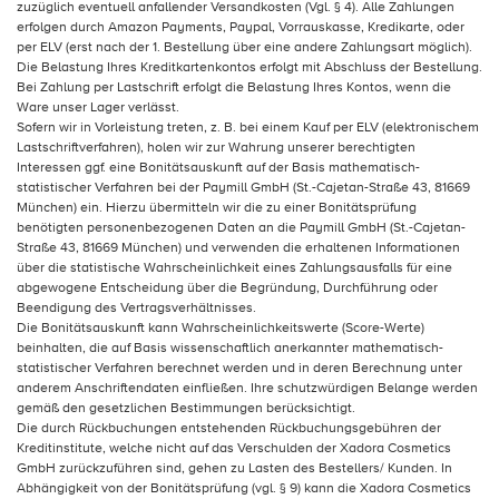
zuzüglich eventuell anfallender Versandkosten (Vgl. § 4). Alle Zahlungen
erfolgen durch Amazon Payments, Paypal, Vorrauskasse, Kredikarte, oder
per ELV (erst nach der 1. Bestellung über eine andere Zahlungsart möglich).
Die Belastung Ihres Kreditkartenkontos erfolgt mit Abschluss der Bestellung.
Bei Zahlung per Lastschrift erfolgt die Belastung Ihres Kontos, wenn die
Ware unser Lager verlässt.
Sofern wir in Vorleistung treten, z. B. bei einem Kauf per ELV (elektronischem
Lastschriftverfahren), holen wir zur Wahrung unserer berechtigten
Interessen ggf. eine Bonitätsauskunft auf der Basis mathematisch-
statistischer Verfahren bei der Paymill GmbH (St.-Cajetan-Straße 43, 81669
München) ein. Hierzu übermitteln wir die zu einer Bonitätsprüfung
benötigten personenbezogenen Daten an die Paymill GmbH (St.-Cajetan-
Straße 43, 81669 München) und verwenden die erhaltenen Informationen
über die statistische Wahrscheinlichkeit eines Zahlungsausfalls für eine
abgewogene Entscheidung über die Begründung, Durchführung oder
Beendigung des Vertragsverhältnisses.
Die Bonitätsauskunft kann Wahrscheinlichkeitswerte (Score-Werte)
beinhalten, die auf Basis wissenschaftlich anerkannter mathematisch-
statistischer Verfahren berechnet werden und in deren Berechnung unter
anderem Anschriftendaten einfließen. Ihre schutzwürdigen Belange werden
gemäß den gesetzlichen Bestimmungen berücksichtigt.
Die durch Rückbuchungen entstehenden Rückbuchungsgebühren der
Kreditinstitute, welche nicht auf das Verschulden der Xadora Cosmetics
GmbH zurückzuführen sind, gehen zu Lasten des Bestellers/ Kunden. In
Abhängigkeit von der Bonitätsprüfung (vgl. § 9) kann die Xadora Cosmetics