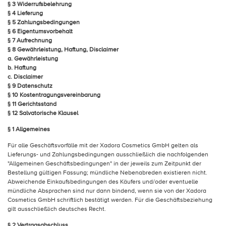
§ 3 Widerrufsbelehrung
§ 4 Lieferung
§ 5 Zahlungsbedingungen
§ 6 Eigentumsvorbehalt
§ 7 Aufrechnung
§ 8 Gewährleistung, Haftung, Disclaimer
a. Gewährleistung
b. Haftung
c. Disclaimer
§ 9 Datenschutz
§ 10 Kostentragungsvereinbarung
§ 11 Gerichtsstand
§ 12 Salvatorische Klausel
§ 1 Allgemeines
Für alle Geschäftsvorfälle mit der Xadora Cosmetics GmbH gelten als
Lieferungs- und Zahlungsbedingungen ausschließlich die nachfolgenden
"Allgemeinen Geschäftsbedingungen" in der jeweils zum Zeitpunkt der
Bestellung gültigen Fassung; mündliche Nebenabreden existieren nicht.
Abweichende Einkaufsbedingungen des Käufers und/oder eventuelle
mündliche Absprachen sind nur dann bindend, wenn sie von der Xadora
Cosmetics GmbH schriftlich bestätigt werden. Für die Geschäftsbeziehung
gilt ausschließlich deutsches Recht.
§ 2 Vertragsabschluss