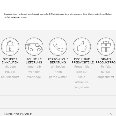
Das Abo kann jederzeit durch Austragen der E-Mail-Adresse beendet werden. Eine Weitergabe Ihrer Daten
an Dritte lehnen wir ab.
SICHERES
SCHNELLE
PERSÖNLICHE
EXKLUSIVE
GRATIS
EINKAUFEN
LIEFERUNG
BERATUNG
PREISVORTEILE
PRODUKTPRO
Mit dem
Innerhalb
Wir helfen
Freuen Sie
Perfekt
Paypal
weniger
Ihnen
sich auf
auf Sie
Käuferschutz
Werktage
gerne weiter
viele
abgestimmt
attraktive
Angebote
KUNDENSERVICE