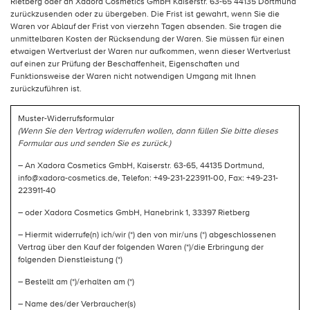
Rietberg oder an Xadora Cosmetics GmbH Kaiserstr. 63-65 44135 Dortmund
zurückzusenden oder zu übergeben. Die Frist ist gewahrt, wenn Sie die
Waren vor Ablauf der Frist von vierzehn Tagen absenden. Sie tragen die
unmittelbaren Kosten der Rücksendung der Waren. Sie müssen für einen
etwaigen Wertverlust der Waren nur aufkommen, wenn dieser Wertverlust
auf einen zur Prüfung der Beschaffenheit, Eigenschaften und
Funktionsweise der Waren nicht notwendigen Umgang mit Ihnen
zurückzuführen ist.
Muster-Widerrufsformular
(Wenn Sie den Vertrag widerrufen wollen, dann füllen Sie bitte dieses
Formular aus und senden Sie es zurück.)
– An Xadora Cosmetics GmbH, Kaiserstr. 63-65, 44135 Dortmund,
info@xadora-cosmetics.de, Telefon: +49-231-223911-00, Fax: +49-231-
223911-40
– oder Xadora Cosmetics GmbH, Hanebrink 1, 33397 Rietberg
– Hiermit widerrufe(n) ich/wir (*) den von mir/uns (*) abgeschlossenen
Vertrag über den Kauf der folgenden Waren (*)/die Erbringung der
folgenden Dienstleistung (*)
– Bestellt am (*)/erhalten am (*)
– Name des/der Verbraucher(s)