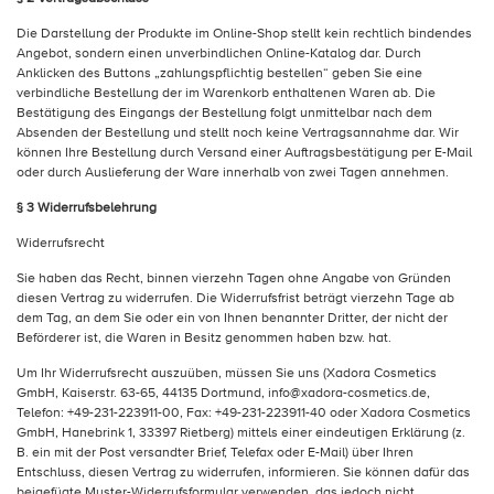
Die Darstellung der Produkte im Online-Shop stellt kein rechtlich bindendes
Angebot, sondern einen unverbindlichen Online-Katalog dar. Durch
Anklicken des Buttons „zahlungspflichtig bestellen“ geben Sie eine
verbindliche Bestellung der im Warenkorb enthaltenen Waren ab. Die
Bestätigung des Eingangs der Bestellung folgt unmittelbar nach dem
Absenden der Bestellung und stellt noch keine Vertragsannahme dar. Wir
können Ihre Bestellung durch Versand einer Auftragsbestätigung per E-Mail
oder durch Auslieferung der Ware innerhalb von zwei Tagen annehmen.
§ 3 Widerrufsbelehrung
Widerrufsrecht
Sie haben das Recht, binnen vierzehn Tagen ohne Angabe von Gründen
diesen Vertrag zu widerrufen. Die Widerrufsfrist beträgt vierzehn Tage ab
dem Tag, an dem Sie oder ein von Ihnen benannter Dritter, der nicht der
Beförderer ist, die Waren in Besitz genommen haben bzw. hat.
Um Ihr Widerrufsrecht auszuüben, müssen Sie uns (Xadora Cosmetics
GmbH, Kaiserstr. 63-65, 44135 Dortmund, info@xadora-cosmetics.de,
Telefon: +49-231-223911-00, Fax: +49-231-223911-40 oder Xadora Cosmetics
GmbH, Hanebrink 1, 33397 Rietberg) mittels einer eindeutigen Erklärung (z.
B. ein mit der Post versandter Brief, Telefax oder E-Mail) über Ihren
Entschluss, diesen Vertrag zu widerrufen, informieren. Sie können dafür das
beigefügte Muster-Widerrufsformular verwenden, das jedoch nicht