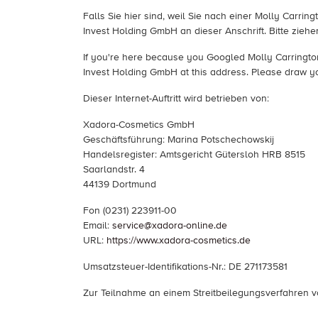
Falls Sie hier sind, weil Sie nach einer Molly Carri
Invest Holding GmbH an dieser Anschrift. Bitte zie
If you're here because you Googled Molly Carrington 
Invest Holding GmbH at this address. Please draw yo
Dieser Internet-Auftritt wird betrieben von:
Xadora-Cosmetics GmbH
Geschäftsführung: Marina Potschechowskij
Handelsregister: Amtsgericht Gütersloh HRB 8515
Saarlandstr. 4
44139 Dortmund
Fon (0231) 223911-00
Email:
service@xadora-online.de
URL:
https://www.xadora-cosmetics.de
Umsatzsteuer-Identifikations-Nr.: DE 271173581
Zur Teilnahme an einem Streitbeilegungsverfahren vor