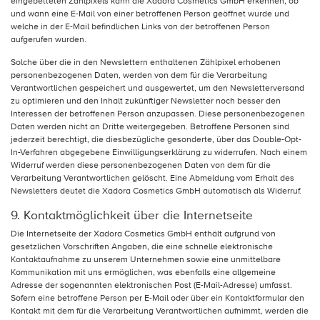
eingebetteten Zählpixels kann die Xadora Cosmetics GmbH erkennen, ob
und wann eine E-Mail von einer betroffenen Person geöffnet wurde und
welche in der E-Mail befindlichen Links von der betroffenen Person
aufgerufen wurden.
Solche über die in den Newslettern enthaltenen Zählpixel erhobenen
personenbezogenen Daten, werden von dem für die Verarbeitung
Verantwortlichen gespeichert und ausgewertet, um den Newsletterversand
zu optimieren und den Inhalt zukünftiger Newsletter noch besser den
Interessen der betroffenen Person anzupassen. Diese personenbezogenen
Daten werden nicht an Dritte weitergegeben. Betroffene Personen sind
jederzeit berechtigt, die diesbezügliche gesonderte, über das Double-Opt-
In-Verfahren abgegebene Einwilligungserklärung zu widerrufen. Nach einem
Widerruf werden diese personenbezogenen Daten von dem für die
Verarbeitung Verantwortlichen gelöscht. Eine Abmeldung vom Erhalt des
Newsletters deutet die Xadora Cosmetics GmbH automatisch als Widerruf.
9. Kontaktmöglichkeit über die Internetseite
Die Internetseite der Xadora Cosmetics GmbH enthält aufgrund von
gesetzlichen Vorschriften Angaben, die eine schnelle elektronische
Kontaktaufnahme zu unserem Unternehmen sowie eine unmittelbare
Kommunikation mit uns ermöglichen, was ebenfalls eine allgemeine
Adresse der sogenannten elektronischen Post (E-Mail-Adresse) umfasst.
Sofern eine betroffene Person per E-Mail oder über ein Kontaktformular den
Kontakt mit dem für die Verarbeitung Verantwortlichen aufnimmt, werden die