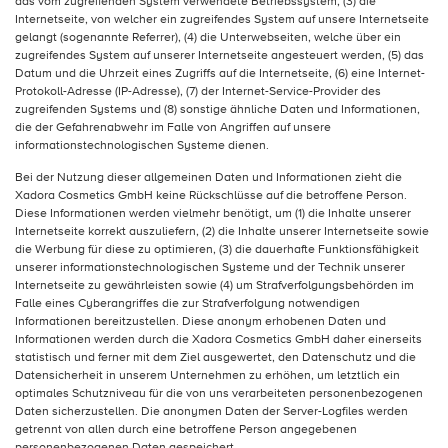
das vom zugreifenden System verwendete Betriebssystem, (3) die
Internetseite, von welcher ein zugreifendes System auf unsere Internetseite
gelangt (sogenannte Referrer), (4) die Unterwebseiten, welche über ein
zugreifendes System auf unserer Internetseite angesteuert werden, (5) das
Datum und die Uhrzeit eines Zugriffs auf die Internetseite, (6) eine Internet-
Protokoll-Adresse (IP-Adresse), (7) der Internet-Service-Provider des
zugreifenden Systems und (8) sonstige ähnliche Daten und Informationen,
die der Gefahrenabwehr im Falle von Angriffen auf unsere
informationstechnologischen Systeme dienen.
Bei der Nutzung dieser allgemeinen Daten und Informationen zieht die
Xadora Cosmetics GmbH keine Rückschlüsse auf die betroffene Person.
Diese Informationen werden vielmehr benötigt, um (1) die Inhalte unserer
Internetseite korrekt auszuliefern, (2) die Inhalte unserer Internetseite sowie
die Werbung für diese zu optimieren, (3) die dauerhafte Funktionsfähigkeit
unserer informationstechnologischen Systeme und der Technik unserer
Internetseite zu gewährleisten sowie (4) um Strafverfolgungsbehörden im
Falle eines Cyberangriffes die zur Strafverfolgung notwendigen
Informationen bereitzustellen. Diese anonym erhobenen Daten und
Informationen werden durch die Xadora Cosmetics GmbH daher einerseits
statistisch und ferner mit dem Ziel ausgewertet, den Datenschutz und die
Datensicherheit in unserem Unternehmen zu erhöhen, um letztlich ein
optimales Schutzniveau für die von uns verarbeiteten personenbezogenen
Daten sicherzustellen. Die anonymen Daten der Server-Logfiles werden
getrennt von allen durch eine betroffene Person angegebenen
personenbezogenen Daten gespeichert.