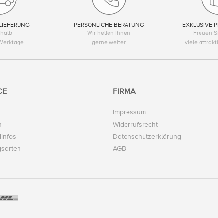
LIEFERUNG
PERSÖNLICHE BERATUNG
EXKLUSIVE P
rhalb
Wir helfen Ihnen
Freuen Si
Werktage
gerne weiter
viele attrak
CE
FIRMA
Impressum
n
Widerrufsrecht
infos
Datenschutzerklärung
gsarten
AGB