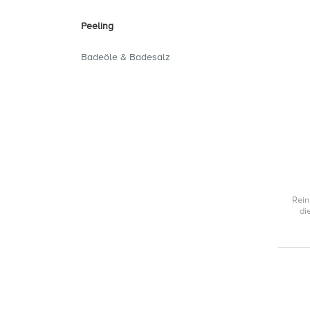
Peeling
Badeöle & Badesalz
Rein
di
f