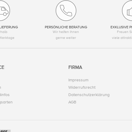
LIEFERUNG
PERSÖNLICHE BERATUNG
EXKLUSIVE P
rhalb
Wir helfen Ihnen
Freuen Si
Werktage
gerne weiter
viele attrak
CE
FIRMA
Impressum
n
Widerrufsrecht
infos
Datenschutzerklärung
gsarten
AGB