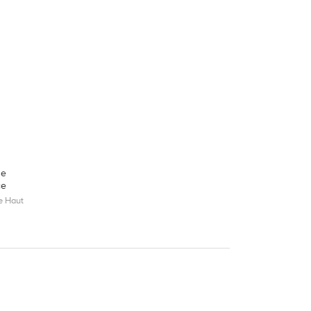
ge
ce
e Haut