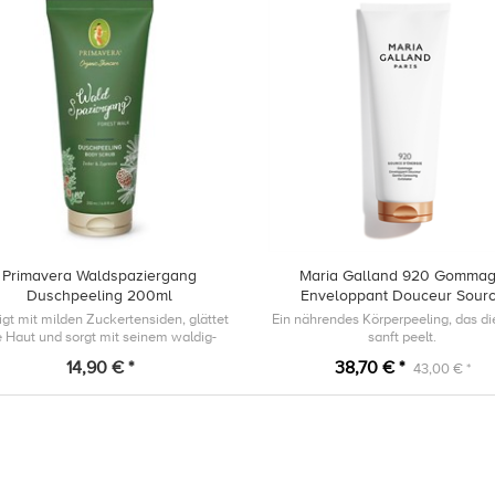
Primavera Waldspaziergang
Maria Galland 920 Gomma
Duschpeeling 200ml
Enveloppant Douceur Sour
d'énergie 200ml
igt mit milden Zuckertensiden, glättet
Ein nährendes Körperpeeling, das di
e Haut und sorgt mit seinem waldig-
sanft peelt.
rischen Duft aus Bio Zeder und Bio
14,90 € *
38,70 € *
43,00 € *
Zypresse für Kraft und Klarheit.