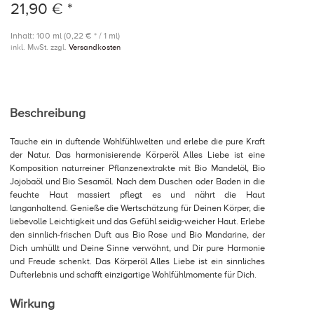
21,90 € *
Inhalt: 100 ml (0,22 € * / 1 ml)
inkl. MwSt. zzgl.
Versandkosten
Beschreibung
Tauche ein in duftende Wohlfühlwelten und erlebe die pure Kraft
der Natur. Das harmonisierende Körperöl Alles Liebe ist eine
Komposition naturreiner Pflanzenextrakte mit Bio Mandelöl, Bio
Jojobaöl und Bio Sesamöl. Nach dem Duschen oder Baden in die
feuchte Haut massiert pflegt es und nährt die Haut
langanhaltend. Genieße die Wertschätzung für Deinen Körper, die
liebevolle Leichtigkeit und das Gefühl seidig-weicher Haut. Erlebe
den sinnlich-frischen Duft aus Bio Rose und Bio Mandarine, der
Dich umhüllt und Deine Sinne verwöhnt, und Dir pure Harmonie
und Freude schenkt. Das Körperöl Alles Liebe ist ein sinnliches
Dufterlebnis und schafft einzigartige Wohlfühlmomente für Dich.
Wirkung