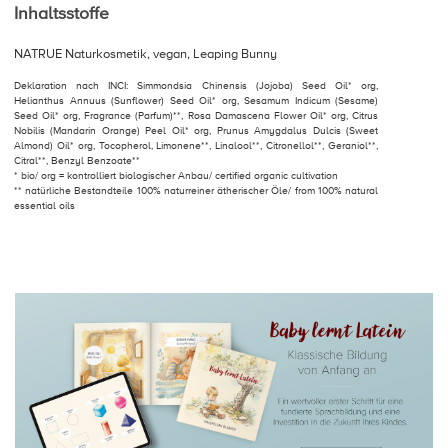
Inhaltsstoffe
NATRUE Naturkosmetik, vegan, Leaping Bunny
Deklaration nach INCI: Simmondsia Chinensis (Jojoba) Seed Oil* org,
Helianthus Annuus (Sunflower) Seed Oil* org, Sesamum Indicum (Sesame)
Seed Oil* org, Fragrance (Parfum)**, Rosa Damascena Flower Oil* org, Citrus
Nobilis (Mandarin Orange) Peel Oil* org, Prunus Amygdalus Dulcis (Sweet
Almond) Oil* org, Tocopherol, Limonene**, Linalool**, Citronellol**, Geraniol**,
Citral**, Benzyl Benzoate**
* bio/ org = kontrolliert biologischer Anbau/ certified organic cultivation
** natürliche Bestandteile 100% naturreiner ätherischer Öle/ from 100% natural
essential oils