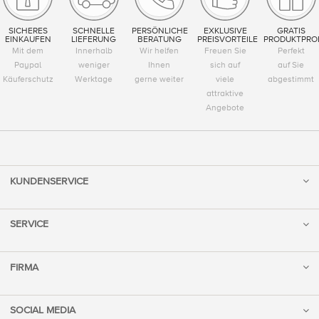
SICHERES
SCHNELLE
PERSÖNLICHE
EXKLUSIVE
GRATIS
EINKAUFEN
LIEFERUNG
BERATUNG
PREISVORTEILE
PRODUKTPRO
Mit dem
Innerhalb
Wir helfen
Freuen Sie
Perfekt
Paypal
weniger
Ihnen
sich auf
auf Sie
Käuferschutz
Werktage
gerne weiter
viele
abgestimmt
attraktive
Angebote
KUNDENSERVICE
SERVICE
FIRMA
SOCIAL MEDIA