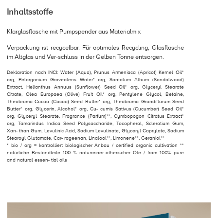
Inhaltsstoffe
Klarglasflasche mit Pumpspender aus Materialmix
Verpackung ist recycelbar. Für optimales Recycling, Glasflasche
im Altglas und Ver-schluss in der Gelben Tonne entsorgen.
Deklaration nach INCI: Water (Aqua), Prunus Armeniaca (Apricot) Kernel Oil*
org, Pelargonium Graveolens Water* org, Santalum Album (Sandalwood)
Extract, Helianthus Annuus (Sunflower) Seed Oil* org, Glyceryl Stearate
Citrate, Olea Europaea (Olive) Fruit Oil* org, Pentylene Glycol, Betaine,
Theobroma Cacao (Cocoa) Seed Butter* org, Theobroma Grandiflorum Seed
Butter* org, Glycerin, Alcohol* org, Cu- cumis Sativus (Cucumber) Seed Oil*
org, Glyceryl Stearate, Fragrance (Parfum)**, Cymbopogon Citratus Extract*
org, Tamarindus Indica Seed Polysaccharide, Tocopherol, Sclerotium Gum,
Xan- than Gum, Levulinic Acid, Sodium Levulinate, Glyceryl Caprylate, Sodium
Stearoyl Glutamate, Car- rageenan, Linalool**, Limonene**, Geraniol**
* bio / org = kontrolliert biologischer Anbau / certified organic cultivation **
natürliche Bestandteile 100 % naturreiner ätherischer Öle / from 100% pure
and natural essen- tial oils