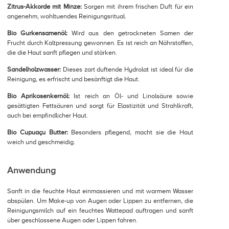
Zitrus-Akkorde mit Minze:
Sorgen mit ihrem frischen Duft für ein
angenehm, wohltuendes Reinigungsritual.
Bio Gurkensamenöl:
Wird aus den getrockneten Samen der
Frucht durch Kaltpressung gewonnen. Es ist reich an Nährstoffen,
die die Haut sanft pflegen und stärken.
Sandelholzwasser:
Dieses zart duftende Hydrolat ist ideal für die
Reinigung, es erfrischt und besänftigt die Haut.
Bio Aprikosenkernöl:
Ist reich an Öl- und Linolsäure sowie
gesättigten Fettsäuren und sorgt für Elastizität und Strahlkraft,
auch bei empfindlicher Haut.
Bio Cupuaçu Butter:
Besonders pflegend, macht sie die Haut
weich und geschmeidig.
Anwendung
Sanft in die feuchte Haut einmassieren und mit warmem Wasser
abspülen. Um Make-up von Augen oder Lippen zu entfernen, die
Reinigungsmilch auf ein feuchtes Wattepad auftragen und sanft
über geschlossene Augen oder Lippen fahren.