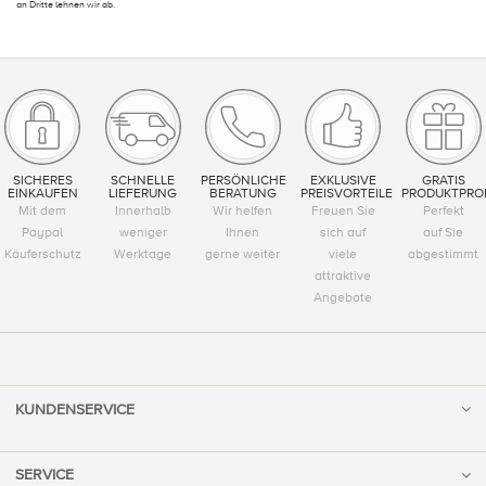
an Dritte lehnen wir ab.
SICHERES
SCHNELLE
PERSÖNLICHE
EXKLUSIVE
GRATIS
EINKAUFEN
LIEFERUNG
BERATUNG
PREISVORTEILE
PRODUKTPRO
Mit dem
Innerhalb
Wir helfen
Freuen Sie
Perfekt
Paypal
weniger
Ihnen
sich auf
auf Sie
Käuferschutz
Werktage
gerne weiter
viele
abgestimmt
attraktive
Angebote
KUNDENSERVICE
SERVICE