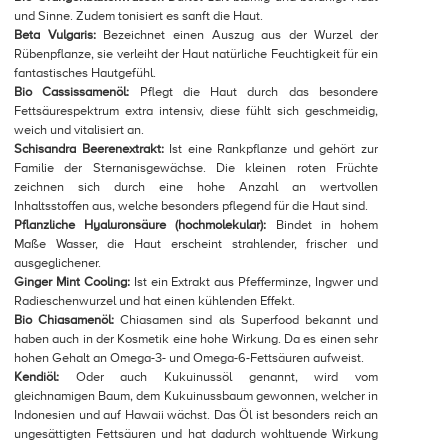
und Sinne. Zudem tonisiert es sanft die Haut.
Beta Vulgaris:
Bezeichnet einen Auszug aus der Wurzel der
Rübenpflanze, sie verleiht der Haut natürliche Feuchtigkeit für ein
fantastisches Hautgefühl.
Bio Cassissamenöl:
Pflegt die Haut durch das besondere
Fettsäurespektrum extra intensiv, diese fühlt sich geschmeidig,
weich und vitalisiert an.
Schisandra Beerenextrakt:
Ist eine Rankpflanze und gehört zur
Familie der Sternanisgewächse. Die kleinen roten Früchte
zeichnen sich durch eine hohe Anzahl an wertvollen
Inhaltsstoffen aus, welche besonders pflegend für die Haut sind.
Pflanzliche Hyaluronsäure (hochmolekular):
Bindet in hohem
Maße Wasser, die Haut erscheint strahlender, frischer und
ausgeglichener.
Ginger Mint Cooling:
Ist ein Extrakt aus Pfefferminze, Ingwer und
Radieschenwurzel und hat einen kühlenden Effekt.
Bio Chiasamenöl:
Chiasamen sind als Superfood bekannt und
haben auch in der Kosmetik eine hohe Wirkung. Da es einen sehr
hohen Gehalt an Omega-3- und Omega-6-Fettsäuren aufweist.
Kendiöl:
Oder auch Kukuinussöl genannt, wird vom
gleichnamigen Baum, dem Kukuinussbaum gewonnen, welcher in
Indonesien und auf Hawaii wächst. Das Öl ist besonders reich an
ungesättigten Fettsäuren und hat dadurch wohltuende Wirkung