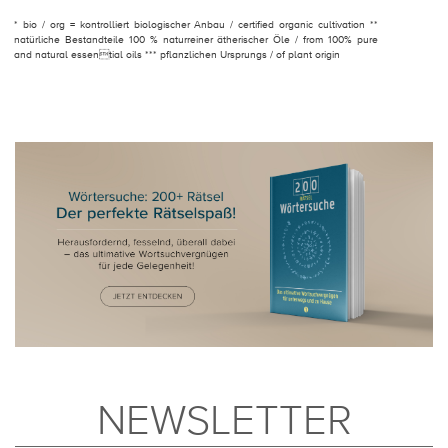
* bio / org = kontrolliert biologischer Anbau / certified organic cultivation **
natürliche Bestandteile 100 % naturreiner ätherischer Öle / from 100% pure
and natural essential oils *** pflanzlichen Ursprungs / of plant origin
NEWSLETTER