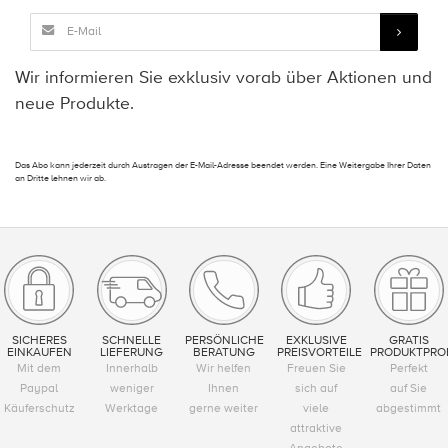
Wir informieren Sie exklusiv vorab über Aktionen und
neue Produkte.
Das Abo kann jederzeit durch Austragen der E-Mail-Adresse beendet werden. Eine Weitergabe Ihrer Daten
an Dritte lehnen wir ab.
SICHERES
SCHNELLE
PERSÖNLICHE
EXKLUSIVE
GRATIS
EINKAUFEN
LIEFERUNG
BERATUNG
PREISVORTEILE
PRODUKTPRO
Mit dem
Innerhalb
Wir helfen
Freuen Sie
Perfekt
Paypal
weniger
Ihnen
sich auf
auf Sie
Käuferschutz
Werktage
gerne weiter
viele
abgestimmt
attraktive