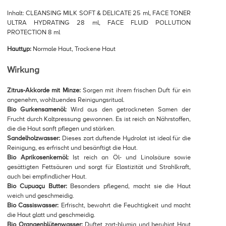
Inhalt: CLEANSING MILK SOFT & DELICATE 25 ml, FACE TONER
ULTRA HYDRATING 28 ml, FACE FLUID POLLUTION
PROTECTION 8 ml
Hauttyp:
Normale Haut, Trockene Haut
Wirkung
Zitrus-Akkorde mit Minze:
Sorgen mit ihrem frischen Duft für ein
angenehm, wohltuendes Reinigungsritual.
Bio Gurkensamenöl:
Wird aus den getrockneten Samen der
Frucht durch Kaltpressung gewonnen. Es ist reich an Nährstoffen,
die die Haut sanft pflegen und stärken.
Sandelholzwasser:
Dieses zart duftende Hydrolat ist ideal für die
Reinigung, es erfrischt und besänftigt die Haut.
Bio Aprikosenkernöl:
Ist reich an Öl- und Linolsäure sowie
gesättigten Fettsäuren und sorgt für Elastizität und Strahlkraft,
auch bei empfindlicher Haut.
Bio Cupuaçu Butter:
Besonders pflegend, macht sie die Haut
weich und geschmeidig.
Bio Cassiswasser:
Erfrischt, bewahrt die Feuchtigkeit und macht
die Haut glatt und geschmeidig.
Bio Orangenblütenwasser:
Duftet zart-blumig und beruhigt Haut