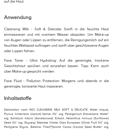
auf die Haut.
Anwendung
Cleansing Milk - Soft & Delicate: Sanft in die feuchte Haut
einmassieren und mit warmem Wasser abspülen. Um Make-up
von Augen oder Lippen zu entfernen, die Reinigungsmilch auf ein
feuchtes Wattepad auftragen und sanft über geschlossene Augen
oder Lippen fahren.
Face Toner - Ultra Hydrating: Auf die gereinigte, trockene
Gesichtshaut sprühen und einziehen lassen. Tipp: Kann auch
über Make-up gesprüht werden.
Face Fluid - Pollution Protection: Morgens und abends in die
gereinigte, tonisierte Haut massieren.
Inhaltsstoffe
Deklaration nach INCI: CLEANSING MILK SOFT & DELICATE: Water (Aqua),
Prunus Armeniaca (Apricot) Kernel Oil* org, Pelargonium Graveolens Water*
org, Santalum Album (Sandalwood) Extract, Helianthus Annuus (Sunflower)
Seed Oil* org, Glyceryl Stearate Citrate, Olea Europaea (Olive) Fruit Oil* org,
Pentylene Glycol, Betaine, Theobroma Cacao (Cocoa) Seed Butter* org,