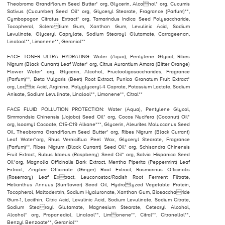
Theobroma Grandiflorum Seed Butter* org, Glycerin, Alcohol* org, Cucumis
Sativus (Cucumber) Seed Oil* org, Glyceryl Stearate, Fragrance (Parfum)**,
Cymbopogon Citratus Extract* org, Tamarindus Indica Seed Polysaccharide,
Tocopherol, Sclerotium Gum, Xanthan Gum, Levulinic Acid, Sodium
Levulinate, Glyceryl Caprylate, Sodium Stearoyl Glutamate, Carrageenan,
Linalool**, Limonene**, Geraniol**
FACE TONER ULTRA HYDRATING: Water (Aqua), Pentylene Glycol, Ribes
Nigrum (Black Currant) Leaf Water* org, Citrus Aurantium Amara (Bitter Orange)
Flower Water* org, Glycerin, Alcohol, Fructooligosaccharides, Fragrance
(Parfum)**, Beta Vulgaris (Beet) Root Extract, Punica Granatum Fruit Extract*
org, Lactic Acid, Arginine, Polyglyceryl-4 Caprate, Potassium Lactate, Sodium
Anisate, Sodium Levulinate, Linalool**, Limonene**, Citral**
FACE FLUID POLLUTION PROTECTION: Water (Aqua), Pentylene Glycol,
Simmondsia Chinensis (Jojoba) Seed Oil* org, Cocos Nucifera (Coconut) Oil*
org, Isoamyl Cocoate, C15-C19 Alkane***, Glycerin, Aleurites Moluccanus Seed
Oil, Theobroma Grandiflorum Seed Butter* org, Ribes Nigrum (Black Currant)
Leaf Water*org, Rhus Verniciflua Peel Wax, Glyceryl Stearate, Fragrance
(Parfum)**, Ribes Nigrum (Black Currant) Seed Oil* org, Schisandra Chinensis
Fruit Extract, Rubus Idaeus (Raspberry) Seed Oil* org, Salvia Hispanica Seed
Oil*org, Magnolia Officinalis Bark Extract, Mentha Piperita (Peppermint) Leaf
Extract, Zingiber Officinale (Ginger) Root Extract, Rosmarinus Officinalis
(Rosemary) Leaf Extract, Leuconostoc/Radish Root Ferment Filtrate,
Helianthus Annuus (Sunflower) Seed Oil, Hydrolyzed Vegetable Protein,
Tocopherol, Maltodextrin, Sodium Hyaluronate, Xanthan Gum, Biosaccharide
Gum-1, Lecithin, Citric Acid, Levulinic Acid, Sodium Levulinate, Sodium Citrate,
Sodium Stearoyl Glutamate, Magnesium Stearate, Cetearyl Alcohol,
Alcohol* org, Propanediol, Linalool**, Limonene**, Citral**, Citronellol**,
Benzyl Benzoate**, Geraniol**