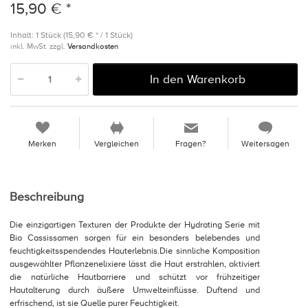
15,90 € *
Inhalt: 1 Stück (15,90 € * / 1 Stück)
inkl. MwSt. zzgl.
Versandkosten
In den Warenkorb
Merken
Vergleichen
Fragen?
Weitersagen
Beschreibung
Die einzigartigen Texturen der Produkte der Hydrating Serie mit
Bio Cassissamen sorgen für ein besonders belebendes und
feuchtigkeitsspendendes Hauterlebnis.Die sinnliche Komposition
ausgewählter Pflanzenelixiere lässt die Haut erstrahlen, aktiviert
die natürliche Hautbarriere und schützt vor frühzeitiger
Hautalterung durch äußere Umwelteinflüsse. Duftend und
erfrischend, ist sie Quelle purer Feuchtigkeit.