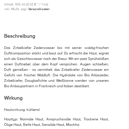
Inhalt: 100 ml (0,12 € * / 1 ml)
inkl. MwSt. zzgl.
Versandkosten
Beschreibung
Das Zirbelkiefer Zederwasser bio mit seiner waldig-frischen
Duftkomposition stärkt und baut auf. Es erfrischt die Haut, eignet
sich als Gesichtswasser nach der Rasur. Mit ein paar Sprühstößen
einen Duftnebel über dem Kopf versprühen. Augen schließen,
Duft genießen - so vermittelt das Zirbelkiefer Zederwasser ein
Gefühl von frischer Waldluft. Die Hydrolate von Bio Atlaszeder,
Zirbelkiefer, Douglasfichte und Weißtanne werden von unseren
Bio Anbaupartnern in Frankreich und Italien destilliert.
Wirkung
Hautwirkung: kühlend
Hauttyp: Normale Haut, Anspruchsvolle Haut, Trockene Haut,
Ölige Haut, Reife Haut, Sensible Haut, Mischha