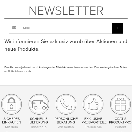
NEWSLETTER
Wir informieren Sie exklusiv vorab über Aktionen und
neue Produkte.
Das Abo kann jederzeit durch Austragen der E-Mail-Adresse beendet werden. Eine Weitergabe Ihrer Daten
an Dritte lehnen wir ab.
SICHERES
SCHNELLE
PERSÖNLICHE
EXKLUSIVE
GRATIS
EINKAUFEN
LIEFERUNG
BERATUNG
PREISVORTEILE
PRODUKTPRO
Mit dem
Innerhalb
Wir helfen
Freuen Sie
Perfekt