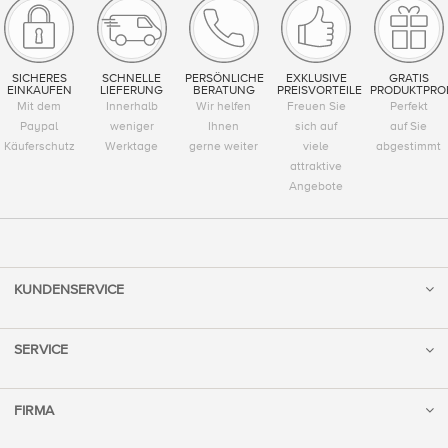
SICHERES
SCHNELLE
PERSÖNLICHE
EXKLUSIVE
GRATIS
EINKAUFEN
LIEFERUNG
BERATUNG
PREISVORTEILE
PRODUKTPRO
Mit dem
Innerhalb
Wir helfen
Freuen Sie
Perfekt
Paypal
weniger
Ihnen
sich auf
auf Sie
Käuferschutz
Werktage
gerne weiter
viele
abgestimmt
attraktive
Angebote
KUNDENSERVICE
SERVICE
FIRMA