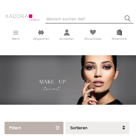
Menü
Vergleichen
Anmelden
Wunschliste
Warenkorb
Filtern
Sortieren