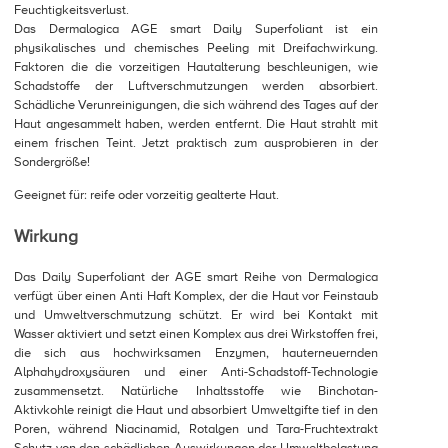
Feuchtigkeitsverlust.
Das Dermalogica AGE smart Daily Superfoliant ist ein
physikalisches und chemisches Peeling mit Dreifachwirkung.
Faktoren die die vorzeitigen Hautalterung beschleunigen, wie
Schadstoffe der Luftverschmutzungen werden absorbiert.
Schädliche Verunreinigungen, die sich während des Tages auf der
Haut angesammelt haben, werden entfernt. Die Haut strahlt mit
einem frischen Teint. Jetzt praktisch zum ausprobieren in der
Sondergröße!
Geeignet für: reife oder vorzeitig gealterte Haut.
Wirkung
Das Daily Superfoliant der AGE smart Reihe von Dermalogica
verfügt über einen Anti Haft Komplex, der die Haut vor Feinstaub
und Umweltverschmutzung schützt. Er wird bei Kontakt mit
Wasser aktiviert und setzt einen Komplex aus drei Wirkstoffen frei,
die sich aus hochwirksamen Enzymen, hauterneuernden
Alphahydroxysäuren und einer Anti-Schadstoff-Technologie
zusammensetzt. Natürliche Inhaltsstoffe wie Binchotan-
Aktivkohle reinigt die Haut und absorbiert Umweltgifte tief in den
Poren, während Niacinamid, Rotalgen und Tara-Fruchtextrakt
Schutz von den schädlichen Auswirkungen der Umweltbelastung