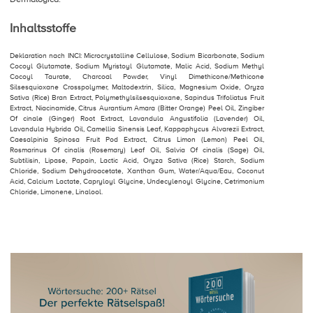
Inhaltsstoffe
Deklaration nach INCI: Microcrystalline Cellulose, Sodium Bicarbonate, Sodium
Cocoyl Glutamate, Sodium Myristoyl Glutamate, Malic Acid, Sodium Methyl
Cocoyl Taurate, Charcoal Powder, Vinyl Dimethicone/Methicone
Silsesquioxane Crosspolymer, Maltodextrin, Silica, Magnesium Oxide, Oryza
Sativa (Rice) Bran Extract, Polymethylsilsesquioxane, Sapindus Trifoliatus Fruit
Extract, Niacinamide, Citrus Aurantium Amara (Bitter Orange) Peel Oil, Zingiber
Of cinale (Ginger) Root Extract, Lavandula Angustifolia (Lavender) Oil,
Lavandula Hybrida Oil, Camellia Sinensis Leaf, Kappaphycus Alvarezii Extract,
Caesalpinia Spinosa Fruit Pod Extract, Citrus Limon (Lemon) Peel Oil,
Rosmarinus Of cinalis (Rosemary) Leaf Oil, Salvia Of cinalis (Sage) Oil,
Subtilisin, Lipase, Papain, Lactic Acid, Oryza Sativa (Rice) Starch, Sodium
Chloride, Sodium Dehydroacetate, Xanthan Gum, Water/Aqua/Eau, Coconut
Acid, Calcium Lactate, Capryloyl Glycine, Undecylenoyl Glycine, Cetrimonium
Chloride, Limonene, Linalool.