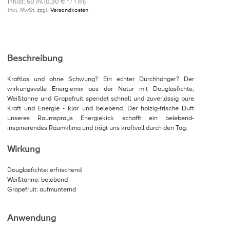
Inhalt: 50 ml (0,30 € * / 1 ml)
inkl. MwSt. zzgl.
Versandkosten
Beschreibung
Kraftlos und ohne Schwung? Ein echter Durchhänger? Der
wirkungsvolle Energiemix aus der Natur mit Douglasfichte,
Weißtanne und Grapefruit spendet schnell und zuverlässig pure
Kraft und Energie - klar und belebend. Der holzig-frische Duft
unseres Raumsprays Energiekick schafft ein belebend-
inspirierendes Raumklima und trägt uns kraftvoll durch den Tag.
Wirkung
Douglasfichte: erfrischend
Weißtanne: belebend
Grapefruit: aufmunternd
Anwendung