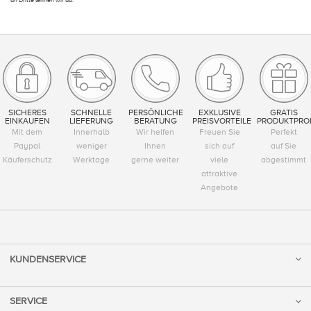
an Dritte lehnen wir ab.
SICHERES
SCHNELLE
PERSÖNLICHE
EXKLUSIVE
GRATIS
EINKAUFEN
LIEFERUNG
BERATUNG
PREISVORTEILE
PRODUKTPRO
Mit dem
Innerhalb
Wir helfen
Freuen Sie
Perfekt
Paypal
weniger
Ihnen
sich auf
auf Sie
Käuferschutz
Werktage
gerne weiter
viele
abgestimmt
attraktive
Angebote
KUNDENSERVICE
SERVICE