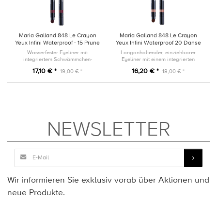
Maria Galland 848 Le Crayon
Maria Galland 848 Le Crayon
Yeux Infini Waterproof - 15 Prune
Yeux Infini Waterproof 20 Danse
Charmante
Irisée
Wasserfester Eyeliner mit
Langanhaltender, einziehbarer
integriertem Schwämmchen-
Eyeliner mit einem integrierten
Applikator und Anspitzer
Schwämmchen-Applikator und
17,10 € *
16,20 € *
19,00 € *
18,00 € *
einem Anspitzer.
NEWSLETTER
Wir informieren Sie exklusiv vorab über Aktionen und
neue Produkte.