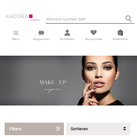
Menü
Vergleichen
Anmelden
Wunschliste
Warenkorb
Filtern
Sortieren