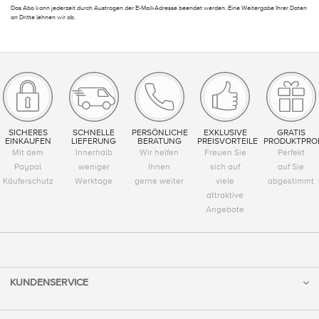
Das Abo kann jederzeit durch Austragen der E-Mail-Adresse beendet werden. Eine Weitergabe Ihrer Daten
an Dritte lehnen wir ab.
SICHERES
SCHNELLE
PERSÖNLICHE
EXKLUSIVE
GRATIS
EINKAUFEN
LIEFERUNG
BERATUNG
PREISVORTEILE
PRODUKTPRO
Mit dem
Innerhalb
Wir helfen
Freuen Sie
Perfekt
Paypal
weniger
Ihnen
sich auf
auf Sie
Käuferschutz
Werktage
gerne weiter
viele
abgestimmt
attraktive
Angebote
KUNDENSERVICE