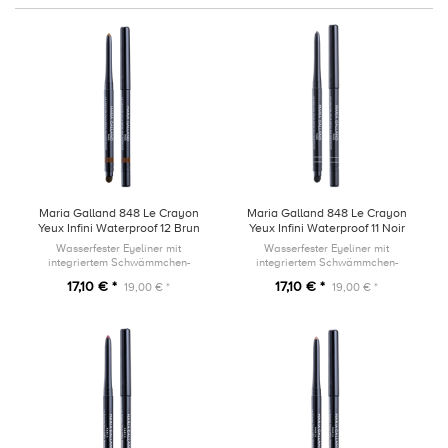
Maria Galland 848 Le Crayon
Maria Galland 848 Le Crayon
Yeux Infini Waterproof 12 Brun
Yeux Infini Waterproof 11 Noir
Ambré
Wasserfester Eyeliner mit
Wasserfester Eyeliner mit
integriertem Schwämmchen-
integriertem Schwämmchen-
Applikator und Anspitzer
Applikator und Anspitzer
17,10 € *
17,10 € *
19,00 € *
19,00 € *