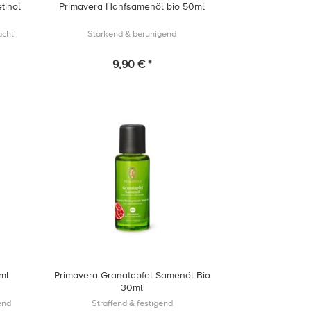
tinol
Primavera Hanfsamenöl bio 50ml
acht
Stärkend & beruhigend
9,90 € *
0ml
Primavera Granatapfel Samenöl Bio
30ml
end
Straffend & festigend