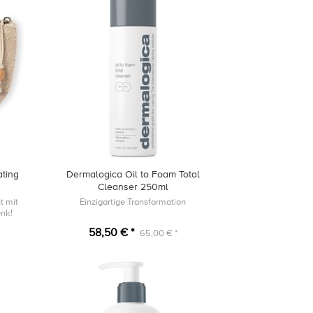
ting
Dermalogica Oil to Foam Total
Cleanser 250ml
t mit
Einzigartige Transformation
enk!
58,50 € *
65,00 € *