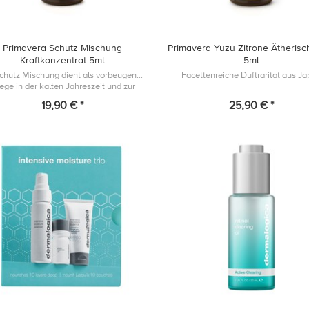
Primavera Schutz Mischung
Primavera Yuzu Zitrone Ätherisc
Kraftkonzentrat 5ml
5ml
chutz Mischung dient als vorbeugende
Facettenreiche Duftrarität aus J
lege in der kalten Jahreszeit und zur
rstützung der körpereigenen Abwehr.
19,90 € *
25,90 € *