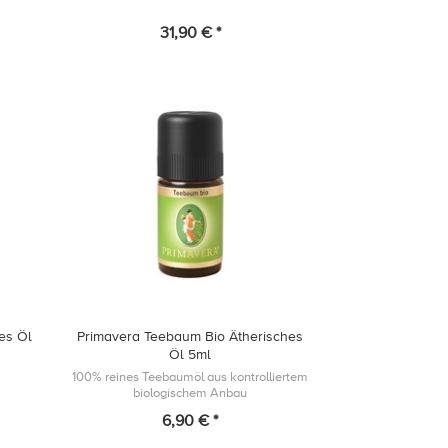
31,90 € *
hes Öl
Primavera Teebaum Bio Ätherisches
Öl 5ml
100% reines Teebaumöl aus kontrolliertem
biologischem Anbau
6,90 € *