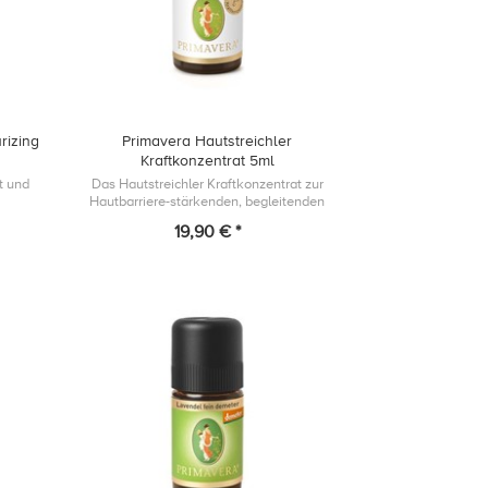
rizing
Primavera Hautstreichler
Kraftkonzentrat 5ml
t und
Das Hautstreichler Kraftkonzentrat zur
Hautbarriere-stärkenden, begleitenden
Pflege.
19,90 € *