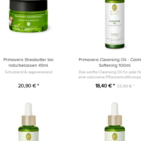
Primavera Sheabutter bio
Primavera Cleansing Oil - Calm
naturbelassen 45ml
Softening 100ml
Schützend & regenerierend
Das sanfte Cleansing Oil für jede Ha
eine naturreine Pflanzenkraftkompo
mit Bio Gurkensamenöl, Bio
20,90 € *
18,40 € *
25,90 € *
Aprikosenkernöl und Bio Hanfsam