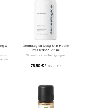
ing &
Dermalogica Daily Skin Health
PreCleanse 295ml
ut ist
Wasserlösliches Reinigungsöl
sition
76,50 € *
85,00 € *
enöl.