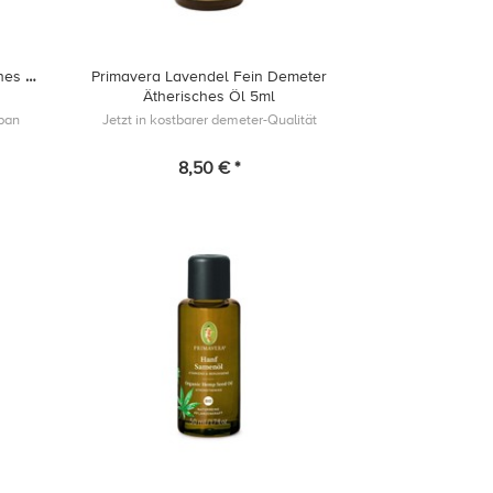
hes Öl
Primavera Lavendel Fein Demeter
Ätherisches Öl 5ml
apan
Jetzt in kostbarer demeter-Qualität
8,50 € *