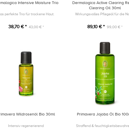
malogica Intensive Moisture Trio
Dermalogica Active Clearing Re
Clearing Oil 30ml
as perfekte Trio für trockene Haut.
Wirkungsvolles Pflegeöl für die N
38,70 € *
89,10 € *
43,00 € *
99,00 € *
rimavera Wildrosenöl Bio 30ml
Primavera Jojoba Öl Bio 10
Intensiv regenerierend
Straffend & feuchtigkeitsbewahr