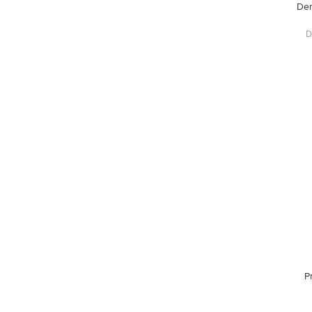
Der
D
P