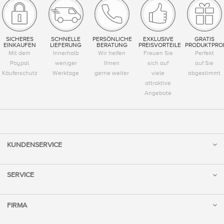
SICHERES
SCHNELLE
PERSÖNLICHE
EXKLUSIVE
GRATIS
EINKAUFEN
LIEFERUNG
BERATUNG
PREISVORTEILE
PRODUKTPRO
Mit dem
Innerhalb
Wir helfen
Freuen Sie
Perfekt
Paypal
weniger
Ihnen
sich auf
auf Sie
Käuferschutz
Werktage
gerne weiter
viele
abgestimmt
attraktive
Angebote
KUNDENSERVICE
SERVICE
FIRMA