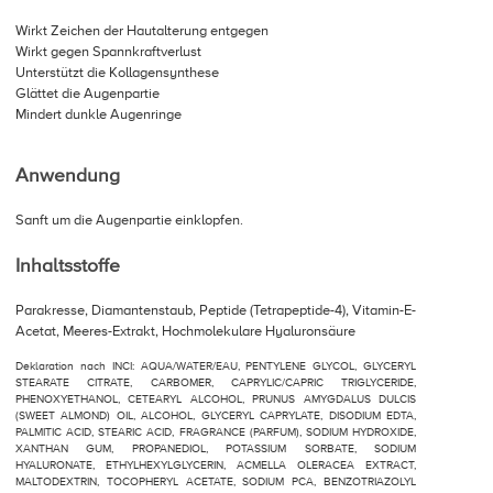
Wirkt Zeichen der Hautalterung entgegen
Wirkt gegen Spannkraftverlust
Unterstützt die Kollagensynthese
Glättet die Augenpartie
Mindert dunkle Augenringe
Anwendung
Sanft um die Augenpartie einklopfen.
Inhaltsstoffe
Parakresse, Diamantenstaub, Peptide (Tetrapeptide-4), Vitamin-E-
Acetat, Meeres-Extrakt, Hochmolekulare Hyaluronsäure
Deklaration nach INCI: AQUA/WATER/EAU, PENTYLENE GLYCOL, GLYCERYL
STEARATE CITRATE, CARBOMER, CAPRYLIC/CAPRIC TRIGLYCERIDE,
PHENOXYETHANOL, CETEARYL ALCOHOL, PRUNUS AMYGDALUS DULCIS
(SWEET ALMOND) OIL, ALCOHOL, GLYCERYL CAPRYLATE, DISODIUM EDTA,
PALMITIC ACID, STEARIC ACID, FRAGRANCE (PARFUM), SODIUM HYDROXIDE,
XANTHAN GUM, PROPANEDIOL, POTASSIUM SORBATE, SODIUM
HYALURONATE, ETHYLHEXYLGLYCERIN, ACMELLA OLERACEA EXTRACT,
MALTODEXTRIN, TOCOPHERYL ACETATE, SODIUM PCA, BENZOTRIAZOLYL