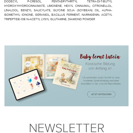
DODECYL P-CRESOL, PENTAERYTHRITYL TETRA-DI-T-BUTYL
HYDROXYHYDROCINNAMATE, LIMONENE, HEXYL CINNAMAL, CITRONELLOL,
LINALOOL, BENZYL SALICYLATE, GLYCINE SOJA (SOYBEAN) OIL, ALPHA-
ISOMETHYL IONONE, GERANIOL, BACILLUS FERMENT, NARINGENIN, ACETYL
TRIPEPTIDE-108 N-ACETYL LYSYL GLUTAMINE, DIAMOND POWDER
NEWSLETTER