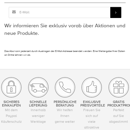
Wir informieren Sie exklusiv vorab über Aktionen und
neue Produkte.
Das Abo kann jederzeit durch Austragen der E-Mail-Adresse beendet werden. Eine Weitergabe Ihrer Daten
an Dritte lehnen wir ab.
SICHERES
SCHNELLE
PERSÖNLICHE
EXKLUSIVE
GRATIS
EINKAUFEN
LIEFERUNG
BERATUNG
PREISVORTEILE
PRODUKTPRO
Mit dem
Innerhalb
Wir helfen
Freuen Sie
Perfekt
Paypal
weniger
Ihnen
sich auf
auf Sie
Käuferschutz
Werktage
gerne weiter
viele
abgestimmt
attraktive