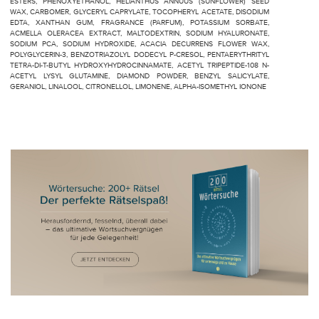
ESTERS, PHENOXYETHANOL, HELIANTHUS ANNUUS (SUNFLOWER) SEED
WAX, CARBOMER, GLYCERYL CAPRYLATE, TOCOPHERYL ACETATE, DISODIUM
EDTA, XANTHAN GUM, FRAGRANCE (PARFUM), POTASSIUM SORBATE,
ACMELLA OLERACEA EXTRACT, MALTODEXTRIN, SODIUM HYALURONATE,
SODIUM PCA, SODIUM HYDROXIDE, ACACIA DECURRENS FLOWER WAX,
POLYGLYCERIN-3, BENZOTRIAZOLYL DODECYL P-CRESOL, PENTAERYTHRITYL
TETRA-DI-T-BUTYL HYDROXYHYDROCINNAMATE, ACETYL TRIPEPTIDE-108 N-
ACETYL LYSYL GLUTAMINE, DIAMOND POWDER, BENZYL SALICYLATE,
GERANIOL, LINALOOL, CITRONELLOL, LIMONENE, ALPHA-ISOMETHYL IONONE