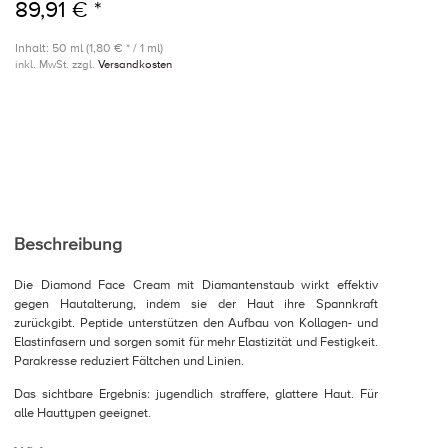
89,91 € *
Inhalt: 50 ml (1,80 € * / 1 ml)
inkl. MwSt. zzgl.
Versandkosten
Beschreibung
Die Diamond Face Cream mit Diamantenstaub wirkt effektiv
gegen Hautalterung, indem sie der Haut ihre Spannkraft
zurückgibt. Peptide unterstützen den Aufbau von Kollagen- und
Elastinfasern und sorgen somit für mehr Elastizität und Festigkeit.
Parakresse reduziert Fältchen und Linien.
Das sichtbare Ergebnis: jugendlich straffere, glattere Haut. Für
alle Hauttypen geeignet.