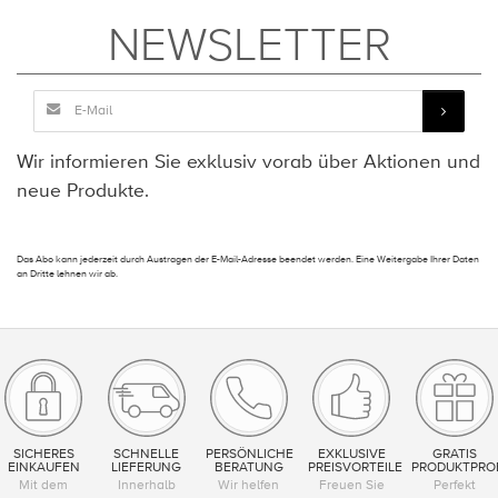
NEWSLETTER
Wir informieren Sie exklusiv vorab über Aktionen und
neue Produkte.
Das Abo kann jederzeit durch Austragen der E-Mail-Adresse beendet werden. Eine Weitergabe Ihrer Daten
an Dritte lehnen wir ab.
SICHERES
SCHNELLE
PERSÖNLICHE
EXKLUSIVE
GRATIS
EINKAUFEN
LIEFERUNG
BERATUNG
PREISVORTEILE
PRODUKTPRO
Mit dem
Innerhalb
Wir helfen
Freuen Sie
Perfekt