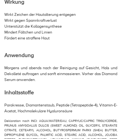
Wirkung
Wirkt Zeichen der Hautalterung entgegen
Wirkt gegen Spannkraftverlust
Unterstützt die Kollagensynthese
Mindert Fältchen und Linien
Fördert eine straffere Haut
Anwendung
Morgens und abends nach der Reinigung auf Gesicht, Hals und
Dekolleté auftragen und sanft einmassieren. Vorher das Diamond
Serum anwenden.
Inhaltsstoffe
Parakresse, Diamantenstaub, Peptide (Tetrapeptide-4), Vitamin-E-
Acetat, Hochmolekulare Hyaluronsäure
Deklaration nach INCI: AQUA/WATER/EAU, CAPRYLIC/CAPRIC TRIGLYCERIDE,
PRUNUS AMYGDALUS DULCIS (SWEET ALMOND) OIL, GLYCERYL STEARATE
CITRATE, CETEARYL ALCOHOL, BUTYROSPERMUM PARKII (SHEA) BUTTER,
DIPROPYLENE GLYCOL, PALMITIC ACID, STEARIC ACID, ALCOHOL, JOJOBA