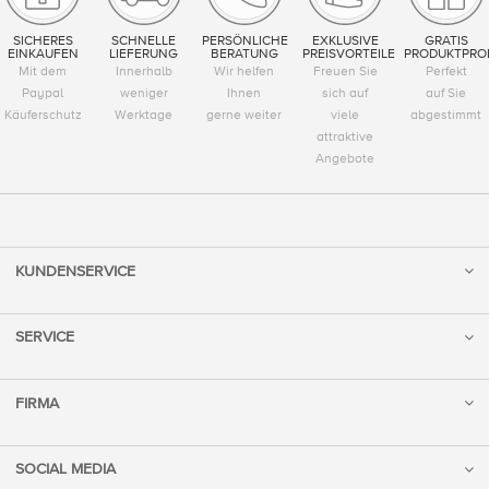
SICHERES
SCHNELLE
PERSÖNLICHE
EXKLUSIVE
GRATIS
EINKAUFEN
LIEFERUNG
BERATUNG
PREISVORTEILE
PRODUKTPRO
Mit dem
Innerhalb
Wir helfen
Freuen Sie
Perfekt
Paypal
weniger
Ihnen
sich auf
auf Sie
Käuferschutz
Werktage
gerne weiter
viele
abgestimmt
attraktive
Angebote
KUNDENSERVICE
SERVICE
FIRMA
SOCIAL MEDIA