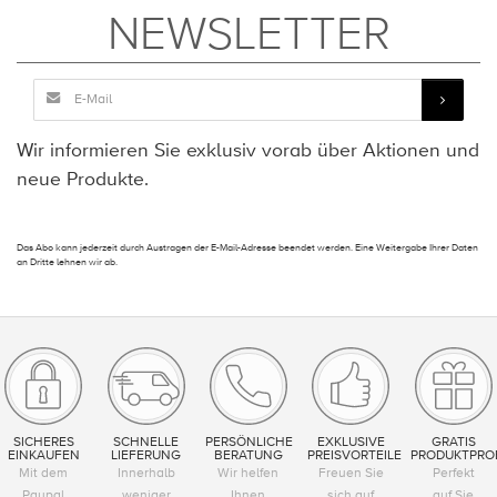
NEWSLETTER
Wir informieren Sie exklusiv vorab über Aktionen und
neue Produkte.
Das Abo kann jederzeit durch Austragen der E-Mail-Adresse beendet werden. Eine Weitergabe Ihrer Daten
an Dritte lehnen wir ab.
SICHERES
SCHNELLE
PERSÖNLICHE
EXKLUSIVE
GRATIS
EINKAUFEN
LIEFERUNG
BERATUNG
PREISVORTEILE
PRODUKTPRO
Mit dem
Innerhalb
Wir helfen
Freuen Sie
Perfekt
Paypal
weniger
Ihnen
sich auf
auf Sie