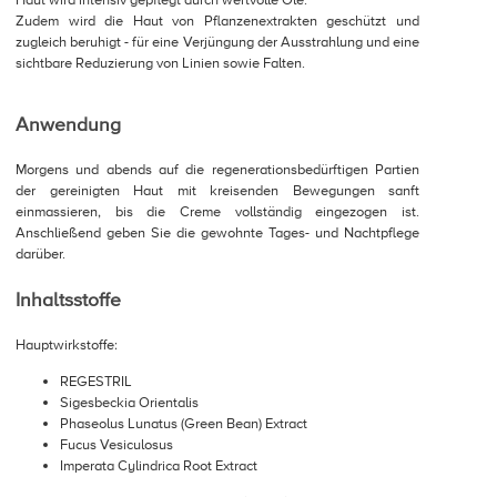
Haut wird intensiv gepflegt durch wertvolle Öle.
Zudem wird die Haut von Pflanzenextrakten geschützt und
zugleich beruhigt - für eine Verjüngung der Ausstrahlung und eine
sichtbare Reduzierung von Linien sowie Falten.
Anwendung
Morgens und abends auf die regenerationsbedürftigen Partien
der gereinigten Haut mit kreisenden Bewegungen sanft
einmassieren, bis die Creme vollständig eingezogen ist.
Anschließend geben Sie die gewohnte Tages- und Nachtpflege
darüber.
Inhaltsstoffe
Hauptwirkstoffe:
REGESTRIL
Sigesbeckia Orientalis
Phaseolus Lunatus (Green Bean) Extract
Fucus Vesiculosus
Imperata Cylindrica Root Extract