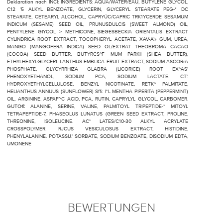
Deklaration nach INCI: INGREDIENTS: AQUA/WATER/EAU, BUTYLENE GLYCOL,
C12 ‘5 ALKYL BENZOATE, GLYCERIN, GLYCERYL STEARATE PEG-* DC
STEARATE, CETEARYL ALCOHOL, CAPRYÜC/CAPRIC TRK1YCERDE SESAMUM
INDICUM (SESAME) SEED OIL, PRUNUSDULCIS (SWEET ALMOND) OIL,
PENTYLENE GIYCOL > METHICONE, SIEGESBECKIA ORIENTALIS EXTRACT
CYLINDRICA ROOT EXTRACT, TOCOPHERYL ACETATE, XAV-A’» GUM, UREA,
MANGO (MANGOFERA INDICA) SEED OL/EXTRAT THEOBROMA CACAO
(COCOA) SEED BUTTER, BUTYRCS^F MUM PARKII (SHEA BUTTER),
ETHYLHEXYLGLYCERf. LANTHUS EMBLICA FRUIT EXTRACT, SODIUM ASCORrA
PHOSPHATE, GLYCYRRHIZA GLABRA (LICORICE) ROOT EX^AS'
PHENOXYETHANOL, SODIUM PCA, SODIUM LACTATE. CT'.
HYDROXYETHYLCELLULOSE, BENZYL NICOTINATE, RETK^ PALMITATE,
HELIANTHUS ANNUUS (SUNFLOWER) Sffi: I*L MENTHA PIPERITA (PEPPERMINT)
OIL, ARGININE. ASPAF~C ACID, PCA, RUTIN, CAPRYLYL GLYCOL, CARBOMER.
GUTO€ ALANINE, SERINE, VALINE, PALMITOYL TRIPEPTIDE-* MITOYL
TETRAPEPTIDE-7, PHASEOLUS LUNATUS (GREEN SEED EXTRACT, PROLINE,
THREONINE, ISOLEUCINE. AC* LATES/C10-30 ALKYL ACRYLATE
CROSSPOLYMER. RJCUS VESICULOSUS EXTRACT, HISTIDINE,
PHENYLALANINE. POTASSIJ.' SORBATE, SODIUM BENZOATE, DISODIUM EDTA,
UMONENE
BEWERTUNGEN