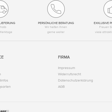
LIEFERUNG
PERSÖNLICHE BERATUNG
EXKLUSIVE P
rhalb
Wir helfen Ihnen
Freuen Si
Werktage
gerne weiter
viele attrak
CE
FIRMA
Impressum
n
Widerrufsrecht
infos
Datenschutzerklärung
gsarten
AGB