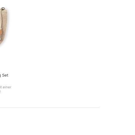
g Set
t einer
!