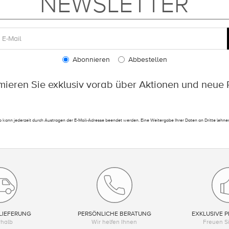
NEWSLETTER
Abonnieren
Abbestellen
rmieren Sie exklusiv vorab über Aktionen und neue 
 kann jederzeit durch Austragen der E-Mail-Adresse beendet werden. Eine Weitergabe Ihrer Daten an Dritte lehnen
LIEFERUNG
PERSÖNLICHE BERATUNG
EXKLUSIVE P
rhalb
Wir helfen Ihnen
Freuen Si