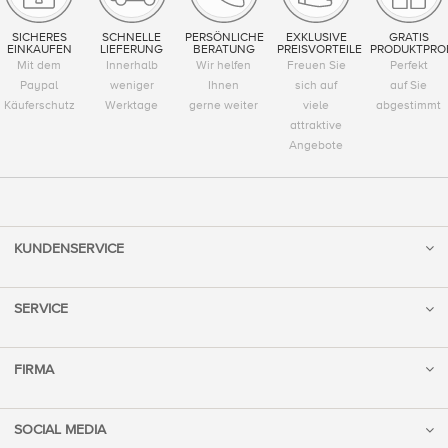
SICHERES
SCHNELLE
PERSÖNLICHE
EXKLUSIVE
GRATIS
EINKAUFEN
LIEFERUNG
BERATUNG
PREISVORTEILE
PRODUKTPRO
Mit dem
Innerhalb
Wir helfen
Freuen Sie
Perfekt
Paypal
weniger
Ihnen
sich auf
auf Sie
Käuferschutz
Werktage
gerne weiter
viele
abgestimmt
attraktive
Angebote
KUNDENSERVICE
SERVICE
FIRMA
SOCIAL MEDIA