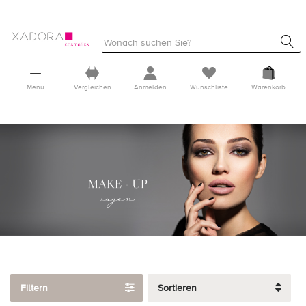
Menü
Vergleichen
Anmelden
Wunschliste
Warenkorb
Filtern
Sortieren