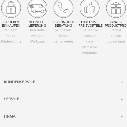
SICHERES
SCHNELLE
PERSÖNLICHE
EXKLUSIVE
GRATIS
EINKAUFEN
LIEFERUNG
BERATUNG
PREISVORTEILE
PRODUKTPRO
Mit dem
Innerhalb
Wir helfen
Freuen Sie
Perfekt
Paypal
weniger
Ihnen
sich auf
auf Sie
Käuferschutz
Werktage
gerne weiter
viele
abgestimmt
attraktive
Angebote
KUNDENSERVICE
SERVICE
FIRMA