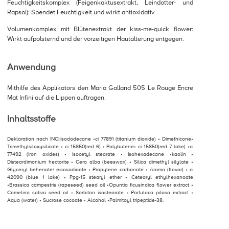
Feuchtigkeitskomplex (Feigenkaktusextrakt, Leindotter- und
Rapsöl): Spendet Feuchtigkeit und wirkt antioxidativ
Volumenkomplex mit Blütenextrakt der kiss-me-quick flower:
Wirkt aufpolsternd und der vorzeitigen Hautalterung entgegen.
Anwendung
Mithilfe des Applikators den Maria Galland 505 Le Rouge Encre
Mat Infini auf die Lippen auftragen.
Inhaltsstoffe
Deklaration nach INCI:Isododecane •ci 77891 (titanium dioxide) • Dimethicone•
Trimethylsiloxysilicate • ci 15850(red 6) • Polybutene• ci 15850(red 7 lake) •ci
77492 (iron oxides) • Isocetyl stearate • Isohexadecane •kaolin •
Disteardimonium hectorite • Cera alba (beeswax) • Silica dimethyl silylate •
Glyceryl behenate/ eicosadioate • Propylene carbonate • Aroma (flavor) • ci
42090 (blue 1 lake) • Ppg-15 stearyl ether • Cetearyl ethylhexanoate
•Brassica campestris (rapeseed) seed oil •Opuntia ficusindica flower extract •
Camelina sativa seed oil • Sorbitan isostearate • Portulaca pilosa extract •
Aqua (water) • Sucrose cocoate • Alcohol •Palmitoyl tripeptide-38.