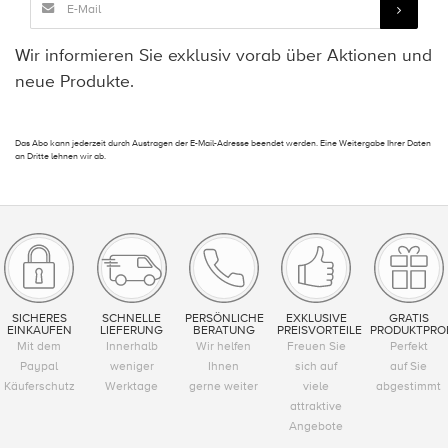
Wir informieren Sie exklusiv vorab über Aktionen und
neue Produkte.
Das Abo kann jederzeit durch Austragen der E-Mail-Adresse beendet werden. Eine Weitergabe Ihrer Daten
an Dritte lehnen wir ab.
SICHERES
SCHNELLE
PERSÖNLICHE
EXKLUSIVE
GRATIS
EINKAUFEN
LIEFERUNG
BERATUNG
PREISVORTEILE
PRODUKTPRO
Mit dem
Innerhalb
Wir helfen
Freuen Sie
Perfekt
Paypal
weniger
Ihnen
sich auf
auf Sie
Käuferschutz
Werktage
gerne weiter
viele
abgestimmt
attraktive
Angebote