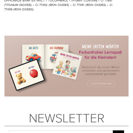
OFFICINALIS BARK EXTRACT • TOCOPHEROL • (+/-(MAY CONTAIN) • CI 77891
(TITANIUM DIOXIDE) • CI 77492 (IRON OXIDES) • CI 77491 (IRON OXIDES) • CI
77499 (IRON OXIDES).
NEWSLETTER