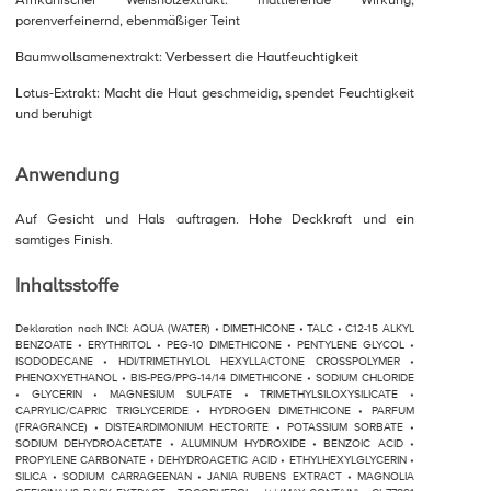
Afrikanischer Weißholzextrakt: mattierende Wirkung,
porenverfeinernd, ebenmäßiger Teint
Baumwollsamenextrakt: Verbessert die Hautfeuchtigkeit
Lotus-Extrakt: Macht die Haut geschmeidig, spendet Feuchtigkeit
und beruhigt
Anwendung
Auf Gesicht und Hals auftragen. Hohe Deckkraft und ein
samtiges Finish.
Inhaltsstoffe
Deklaration nach INCI: AQUA (WATER) • DIMETHICONE • TALC • C12-15 ALKYL
BENZOATE • ERYTHRITOL • PEG-10 DIMETHICONE • PENTYLENE GLYCOL •
ISODODECANE • HDI/TRIMETHYLOL HEXYLLACTONE CROSSPOLYMER •
PHENOXYETHANOL • BIS-PEG/PPG-14/14 DIMETHICONE • SODIUM CHLORIDE
• GLYCERIN • MAGNESIUM SULFATE • TRIMETHYLSILOXYSILICATE •
CAPRYLIC/CAPRIC TRIGLYCERIDE • HYDROGEN DIMETHICONE • PARFUM
(FRAGRANCE) • DISTEARDIMONIUM HECTORITE • POTASSIUM SORBATE •
SODIUM DEHYDROACETATE • ALUMINUM HYDROXIDE • BENZOIC ACID •
PROPYLENE CARBONATE • DEHYDROACETIC ACID • ETHYLHEXYLGLYCERIN •
SILICA • SODIUM CARRAGEENAN • JANIA RUBENS EXTRACT • MAGNOLIA