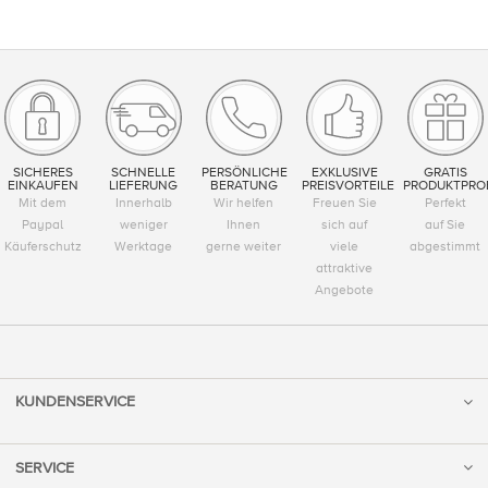
SICHERES
SCHNELLE
PERSÖNLICHE
EXKLUSIVE
GRATIS
EINKAUFEN
LIEFERUNG
BERATUNG
PREISVORTEILE
PRODUKTPRO
Mit dem
Innerhalb
Wir helfen
Freuen Sie
Perfekt
Paypal
weniger
Ihnen
sich auf
auf Sie
Käuferschutz
Werktage
gerne weiter
viele
abgestimmt
attraktive
Angebote
KUNDENSERVICE
SERVICE