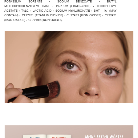
POTASSIUM SORBATE • SODIUM BENZOATE • BUTYL
METHOXYDIBENZOYLMETHANE • PARFUM (FRAGRANCE) • TOCOPHERYL
ACETATE • TALC • LACTIC ACID • SODIUM HYALURONATE • BHT • (+/- (MAY
CONTAIN) • CI 77891 (TITANIUM DIOXIDE) • CI 77492 (IRON OXIDES) • CI 77491
(IRON OXIDES) • CI 77499 (IRON OXIDES).