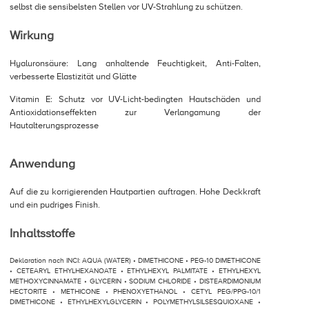
selbst die sensibelsten Stellen vor UV-Strahlung zu schützen.
Wirkung
Hyaluronsäure: Lang anhaltende Feuchtigkeit, Anti-Falten,
verbesserte Elastizität und Glätte
Vitamin E: Schutz vor UV-Licht-bedingten Hautschäden und
Antioxidationseffekten zur Verlangamung der
Hautalterungsprozesse
Anwendung
Auf die zu korrigierenden Hautpartien auftragen. Hohe Deckkraft
und ein pudriges Finish.
Inhaltsstoffe
Deklaration nach INCI: AQUA (WATER) • DIMETHICONE • PEG-10 DIMETHICONE
• CETEARYL ETHYLHEXANOATE • ETHYLHEXYL PALMITATE • ETHYLHEXYL
METHOXYCINNAMATE • GLYCERIN • SODIUM CHLORIDE • DISTEARDIMONIUM
HECTORITE • METHICONE • PHENOXYETHANOL • CETYL PEG/PPG-10/1
DIMETHICONE • ETHYLHEXYLGLYCERIN • POLYMETHYLSILSESQUIOXANE •