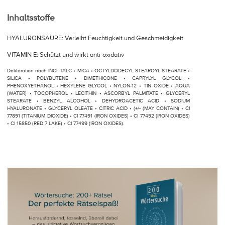
Inhaltsstoffe
HYALURONSÄURE: Verleiht Feuchtigkeit und Geschmeidigkeit
VITAMIN E: Schützt und wirkt anti-oxidativ
Deklaration nach INCI: TALC • MICA • OCTYLDODECYL STEAROYL STEARATE •
SILICA • POLYBUTENE • DIMETHICONE • CAPRYLYL GLYCOL •
PHENOXYETHANOL • HEXYLENE GLYCOL • NYLON-12 • TIN OXIDE • AQUA
(WATER) • TOCOPHEROL • LECITHIN • ASCORBYL PALMITATE • GLYCERYL
STEARATE • BENZYL ALCOHOL • DEHYDROACETIC ACID • SODIUM
HYALURONATE • GLYCERYL OLEATE • CITRIC ACID • (+/- (MAY CONTAIN) • CI
77891 (TITANIUM DIOXIDE) • CI 77491 (IRON OXIDES) • CI 77492 (IRON OXIDES)
• CI 15850 (RED 7 LAKE) • CI 77499 (IRON OXIDES).