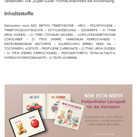
verblenden. Die „Super-Glide“-Formel erleichtert die Anwendung.
Inhaltsstoffe
Deklaration nach INCI: METHYL TRIMETHICONE • MICA • POLYETHYLENE •
TRIMETHYLSILOXYSILICATE • OCTYLDODECANOL • OZOKERITE • CI 77499
(IRON OXIDES) • CI 77891 (TITANIUM DIOXIDE) • ACRYLATES/DIMETHICONE
COPOLYMER • CI 77510 (FERRIC AMMONIUM FERROCYANIDE) •
DISTEARDIMONIUM HECTORITE • SCLEROCARYA BIRREA SEED OIL •
TOCOPHERYL ACETATE • PROPYLENE CARBONATE • CI 77492 (IRON OXIDES)
• CI 77510 (FERRIC FERROCYANIDE) • PENTAERYTHRITYL TETRA-DI-T-BUTYL
HYDROXYHYDROCINNAMATE • CI 75470 (CARMINE)