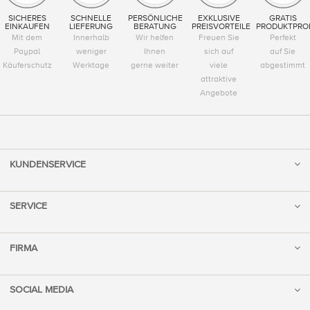
SICHERES
SCHNELLE
PERSÖNLICHE
EXKLUSIVE
GRATIS
EINKAUFEN
LIEFERUNG
BERATUNG
PREISVORTEILE
PRODUKTPRO
Mit dem
Innerhalb
Wir helfen
Freuen Sie
Perfekt
Paypal
weniger
Ihnen
sich auf
auf Sie
Käuferschutz
Werktage
gerne weiter
viele
abgestimmt
attraktive
Angebote
KUNDENSERVICE
SERVICE
FIRMA
SOCIAL MEDIA