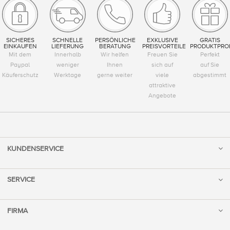
SICHERES
SCHNELLE
PERSÖNLICHE
EXKLUSIVE
GRATIS
EINKAUFEN
LIEFERUNG
BERATUNG
PREISVORTEILE
PRODUKTPRO
Mit dem
Innerhalb
Wir helfen
Freuen Sie
Perfekt
Paypal
weniger
Ihnen
sich auf
auf Sie
Käuferschutz
Werktage
gerne weiter
viele
abgestimmt
attraktive
Angebote
KUNDENSERVICE
SERVICE
FIRMA