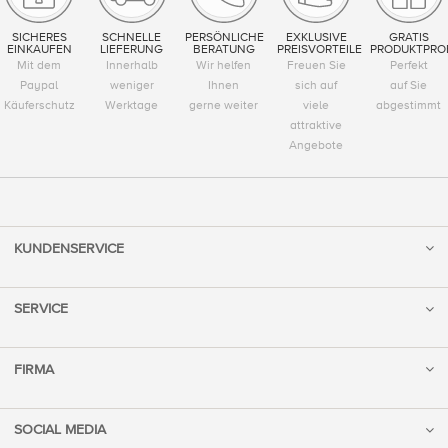
SICHERES
SCHNELLE
PERSÖNLICHE
EXKLUSIVE
GRATIS
EINKAUFEN
LIEFERUNG
BERATUNG
PREISVORTEILE
PRODUKTPRO
Mit dem
Innerhalb
Wir helfen
Freuen Sie
Perfekt
Paypal
weniger
Ihnen
sich auf
auf Sie
Käuferschutz
Werktage
gerne weiter
viele
abgestimmt
attraktive
Angebote
KUNDENSERVICE
SERVICE
FIRMA
SOCIAL MEDIA