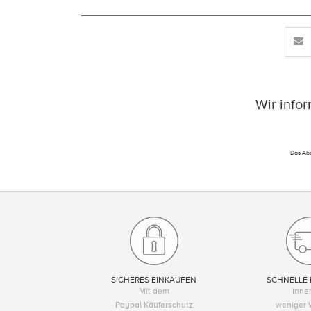
Wir info
Das Abo
SICHERES EINKAUFEN
SCHNELLE 
Mit dem
Inne
Paypal Käuferschutz
weniger 