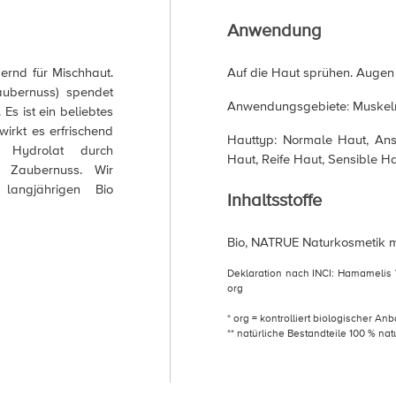
Anwendung
ernd für Mischhaut.
Auf die Haut sprühen. Augen 
aubernuss) spendet
Anwendungsgebiete: Muskel
 Es ist ein beliebtes
irkt es erfrischend
Hauttyp: Normale Haut, Ans
 Hydrolat durch
Haut, Reife Haut, Sensible H
o Zaubernuss. Wir
angjährigen Bio
Inhaltsstoffe
Bio, NATRUE Naturkosmetik mi
Deklaration nach INCI: Hamamelis V
org
* org = kontrolliert biologischer An
** natürliche Bestandteile 100 % nat