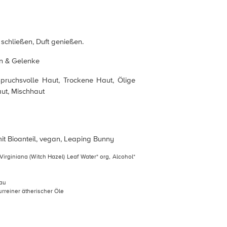
schließen, Duft genießen.
n & Gelenke
pruchsvolle Haut, Trockene Haut, Ölige
aut, Mischhaut
t Bioanteil, vegan, Leaping Bunny
irginiana (Witch Hazel) Leaf Water* org, Alcohol*
bau
urreiner ätherischer Öle