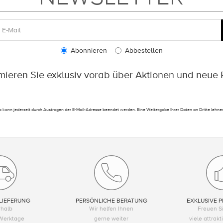
Abonnieren
Abbestellen
rmieren Sie exklusiv vorab über Aktionen und neue 
 kann jederzeit durch Austragen der E-Mail-Adresse beendet werden. Eine Weitergabe Ihrer Daten an Dritte lehnen
LIEFERUNG
PERSÖNLICHE BERATUNG
EXKLUSIVE P
rhalb
Wir helfen Ihnen
Freuen Si
Werktage
gerne weiter
viele attrak