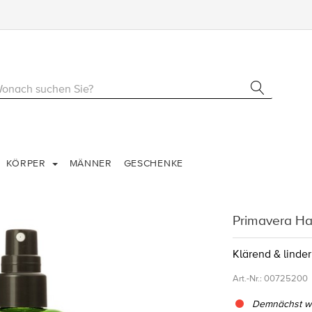
KÖRPER
MÄNNER
GESCHENKE
Primavera H
Klärend & linde
Art.-Nr.:
00725200
Demnächst wi