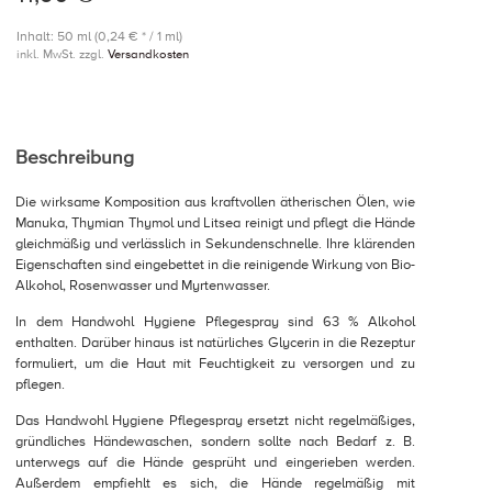
Inhalt: 50 ml (0,24 € * / 1 ml)
inkl. MwSt. zzgl.
Versandkosten
Beschreibung
Die wirksame Komposition aus kraftvollen ätherischen Ölen, wie
Manuka, Thymian Thymol und Litsea reinigt und pflegt die Hände
gleichmäßig und verlässlich in Sekundenschnelle. Ihre klärenden
Eigenschaften sind eingebettet in die reinigende Wirkung von Bio-
Alkohol, Rosenwasser und Myrtenwasser.
In dem Handwohl Hygiene Pflegespray sind 63 % Alkohol
enthalten. Darüber hinaus ist natürliches Glycerin in die Rezeptur
formuliert, um die Haut mit Feuchtigkeit zu versorgen und zu
pflegen.
Das Handwohl Hygiene Pflegespray ersetzt nicht regelmäßiges,
gründliches Händewaschen, sondern sollte nach Bedarf z. B.
unterwegs auf die Hände gesprüht und eingerieben werden.
Außerdem empfiehlt es sich, die Hände regelmäßig mit