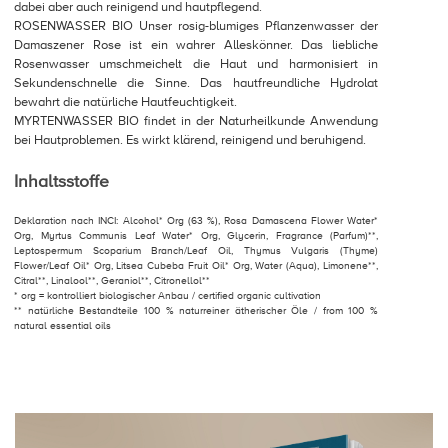
dabei aber auch reinigend und hautpflegend.
ROSENWASSER BIO Unser rosig-blumiges Pflanzenwasser der
Damaszener Rose ist ein wahrer Alleskönner. Das liebliche
Rosenwasser umschmeichelt die Haut und harmonisiert in
Sekundenschnelle die Sinne. Das hautfreundliche Hydrolat
bewahrt die natürliche Hautfeuchtigkeit.
MYRTENWASSER BIO findet in der Naturheilkunde Anwendung
bei Hautproblemen. Es wirkt klärend, reinigend und beruhigend.
Inhaltsstoffe
Deklaration nach INCI: Alcohol* Org (63 %), Rosa Damascena Flower Water*
Org, Myrtus Communis Leaf Water* Org, Glycerin, Fragrance (Parfum)**,
Leptospermum Scoparium Branch/Leaf Oil, Thymus Vulgaris (Thyme)
Flower/Leaf Oil* Org, Litsea Cubeba Fruit Oil* Org, Water (Aqua), Limonene**,
Citral**, Linalool**, Geraniol**, Citronellol**
* org = kontrolliert biologischer Anbau / certified organic cultivation
** natürliche Bestandteile 100 % naturreiner ätherischer Öle / from 100 %
natural essential oils