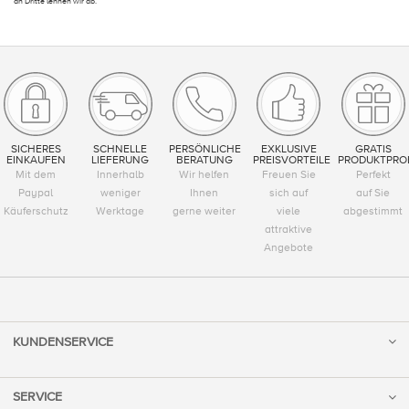
an Dritte lehnen wir ab.
SICHERES
SCHNELLE
PERSÖNLICHE
EXKLUSIVE
GRATIS
EINKAUFEN
LIEFERUNG
BERATUNG
PREISVORTEILE
PRODUKTPRO
Mit dem
Innerhalb
Wir helfen
Freuen Sie
Perfekt
Paypal
weniger
Ihnen
sich auf
auf Sie
Käuferschutz
Werktage
gerne weiter
viele
abgestimmt
attraktive
Angebote
KUNDENSERVICE
SERVICE