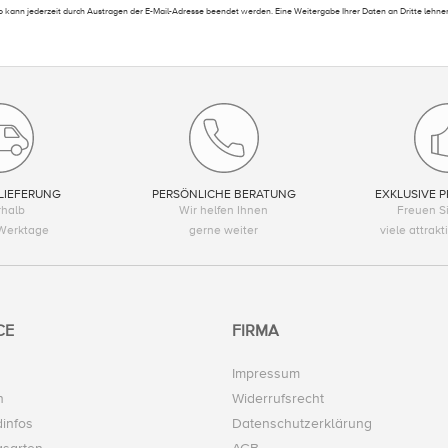
 kann jederzeit durch Austragen der E-Mail-Adresse beendet werden. Eine Weitergabe Ihrer Daten an Dritte lehnen
LIEFERUNG
PERSÖNLICHE BERATUNG
EXKLUSIVE P
rhalb
Wir helfen Ihnen
Freuen Si
Werktage
gerne weiter
viele attrak
CE
FIRMA
Impressum
n
Widerrufsrecht
infos
Datenschutzerklärung