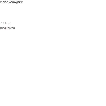
eder verfügbar
* / 1 ml)
sandkosten