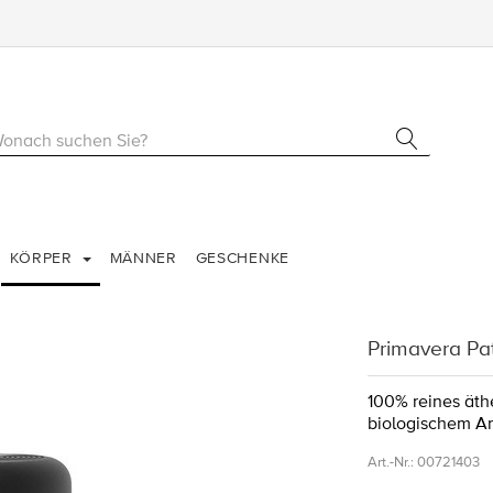
KÖRPER
MÄNNER
GESCHENKE
Primavera Pat
100% reines äthe
biologischem A
Art.-Nr.:
00721403