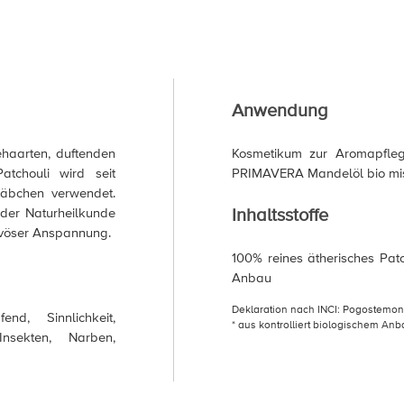
Anwendung
ehaarten, duftenden
Kosmetikum zur Aromapfleg
atchouli wird seit
PRIMAVERA Mandelöl bio mi
täbchen verwendet.
Inhaltsstoffe
n der Naturheilkunde
rvöser Anspannung.
100% reines ätherisches Patc
Anbau
Deklaration nach INCI: Pogostemon 
end, Sinnlichkeit,
* aus kontrolliert biologischem An
nsekten, Narben,