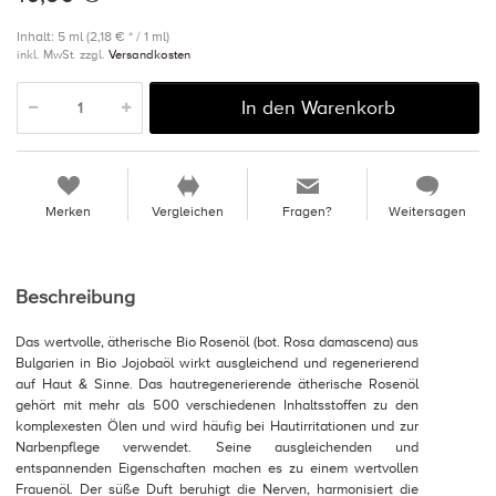
Inhalt: 5 ml (2,18 € * / 1 ml)
inkl. MwSt. zzgl.
Versandkosten
In den Warenkorb
Merken
Vergleichen
Fragen?
Weitersagen
Beschreibung
Das wertvolle, ätherische Bio Rosenöl (bot. Rosa damascena) aus
Bulgarien in Bio Jojobaöl wirkt ausgleichend und regenerierend
auf Haut & Sinne. Das hautregenerierende ätherische Rosenöl
gehört mit mehr als 500 verschiedenen Inhaltsstoffen zu den
komplexesten Ölen und wird häufig bei Hautirritationen und zur
Narbenpflege verwendet. Seine ausgleichenden und
entspannenden Eigenschaften machen es zu einem wertvollen
Frauenöl. Der süße Duft beruhigt die Nerven, harmonisiert die