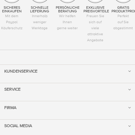
SICHERES
SCHNELLE
PERSÖNLICHE
EXKLUSIVE
GRATIS
EINKAUFEN
LIEFERUNG
BERATUNG
PREISVORTEILE
PRODUKTPRO
Mit dem
Innerhalb
Wir helfen
Freuen Sie
Perfekt
Paypal
weniger
Ihnen
sich auf
auf Sie
Käuferschutz
Werktage
gerne weiter
viele
abgestimmt
attraktive
Angebote
KUNDENSERVICE
SERVICE
FIRMA
SOCIAL MEDIA