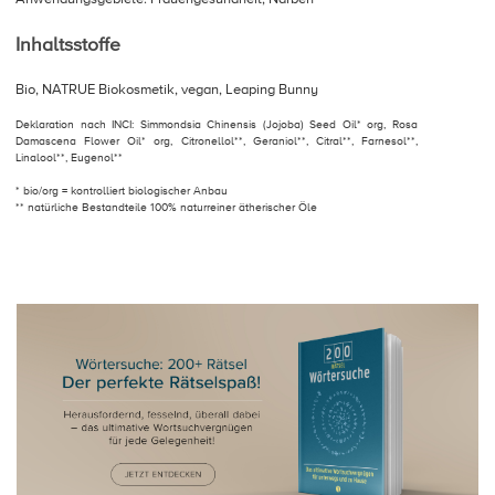
Inhaltsstoffe
Bio, NATRUE Biokosmetik, vegan, Leaping Bunny
Deklaration nach INCI: Simmondsia Chinensis (Jojoba) Seed Oil* org, Rosa
Damascena Flower Oil* org, Citronellol**, Geraniol**, Citral**, Farnesol**,
Linalool**, Eugenol**
* bio/org = kontrolliert biologischer Anbau
** natürliche Bestandteile 100% naturreiner ätherischer Öle