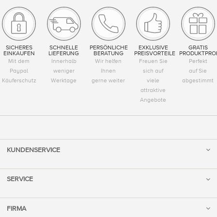
SICHERES
SCHNELLE
PERSÖNLICHE
EXKLUSIVE
GRATIS
EINKAUFEN
LIEFERUNG
BERATUNG
PREISVORTEILE
PRODUKTPRO
Mit dem
Innerhalb
Wir helfen
Freuen Sie
Perfekt
Paypal
weniger
Ihnen
sich auf
auf Sie
Käuferschutz
Werktage
gerne weiter
viele
abgestimmt
attraktive
Angebote
KUNDENSERVICE
SERVICE
FIRMA