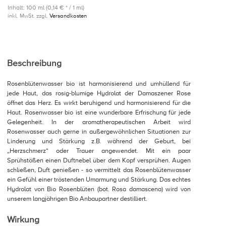
Inhalt: 100 ml (0,14 € * / 1 ml)
inkl. MwSt. zzgl.
Versandkosten
Beschreibung
Rosenblütenwasser bio ist harmonisierend und umhüllend für
jede Haut, das rosig-blumige Hydrolat der Damaszener Rose
öffnet das Herz. Es wirkt beruhigend und harmonisierend für die
Haut. Rosenwasser bio ist eine wunderbare Erfrischung für jede
Gelegenheit. In der aromatherapeutischen Arbeit wird
Rosenwasser auch gerne in außergewöhnlichen Situationen zur
Linderung und Stärkung z.B. während der Geburt, bei
„Herzschmerz“ oder Trauer angewendet. Mit ein paar
Sprühstößen einen Duftnebel über dem Kopf versprühen. Augen
schließen, Duft genießen - so vermittelt das Rosenblütenwasser
ein Gefühl einer tröstenden Umarmung und Stärkung. Das echtes
Hydrolat von Bio Rosenblüten (bot. Rosa damascena) wird von
unserem langjährigen Bio Anbaupartner destilliert.
Wirkung