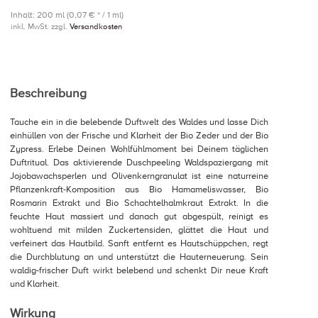
Inhalt: 200 ml (0,07 € * / 1 ml)
inkl. MwSt. zzgl.
Versandkosten
Beschreibung
Tauche ein in die belebende Duftwelt des Waldes und lasse Dich
einhüllen von der Frische und Klarheit der Bio Zeder und der Bio
Zypress. Erlebe Deinen Wohlfühlmoment bei Deinem täglichen
Duftritual. Das aktivierende Duschpeeling Waldspaziergang mit
Jojobawachsperlen und Olivenkerngranulat ist eine naturreine
Pflanzenkraft-Komposition aus Bio Hamameliswasser, Bio
Rosmarin Extrakt und Bio Schachtelhalmkraut Extrakt. In die
feuchte Haut massiert und danach gut abgespült, reinigt es
wohltuend mit milden Zuckertensiden, glättet die Haut und
verfeinert das Hautbild. Sanft entfernt es Hautschüppchen, regt
die Durchblutung an und unterstützt die Hauterneuerung. Sein
waldig-frischer Duft wirkt belebend und schenkt Dir neue Kraft
und Klarheit.
Wirkung