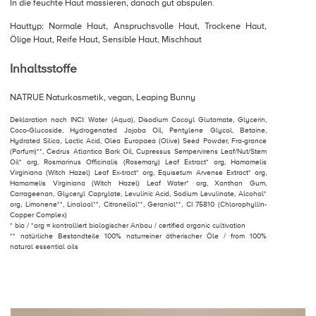
In die feuchte Haut massieren, danach gut abspülen.
Hauttyp: Normale Haut, Anspruchsvolle Haut, Trockene Haut,
Ölige Haut, Reife Haut, Sensible Haut, Mischhaut
Inhaltsstoffe
NATRUE Naturkosmetik, vegan, Leaping Bunny
Deklaration nach INCI: Water (Aqua), Disodium Cocoyl Glutamate, Glycerin,
Coco-Glucoside, Hydrogenated Jojoba Oil, Pentylene Glycol, Betaine,
Hydrated Silica, Lactic Acid, Olea Europaea (Olive) Seed Powder, Fra-grance
(Parfum)**, Cedrus Atlantica Bark Oil, Cupressus Sempervirens Leaf/Nut/Stem
Oil* org, Rosmarinus Officinalis (Rosemary) Leaf Extract* org, Hamamelis
Virginiana (Witch Hazel) Leaf Ex-tract* org, Equisetum Arvense Extract* org,
Hamamelis Virginiana (Witch Hazel) Leaf Water* org, Xanthan Gum,
Carrageenan, Glyceryl Caprylate, Levulinic Acid, Sodium Levulinate, Alcohol*
org, Limonene**, Linalool**, Citronellol**, Geraniol**, CI 75810 (Chlorophyllin-
Copper Complex)
* bio / *org = kontrolliert biologischer Anbau / certified organic cultivation
** natürliche Bestandteile 100% naturreiner ätherischer Öle / from 100%
natural essential oils