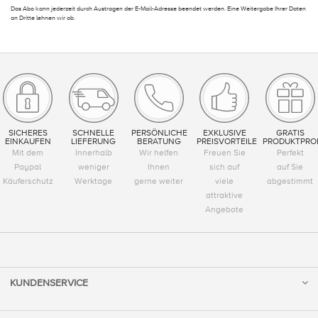
Das Abo kann jederzeit durch Austragen der E-Mail-Adresse beendet werden. Eine Weitergabe Ihrer Daten
an Dritte lehnen wir ab.
SICHERES
SCHNELLE
PERSÖNLICHE
EXKLUSIVE
GRATIS
EINKAUFEN
LIEFERUNG
BERATUNG
PREISVORTEILE
PRODUKTPRO
Mit dem
Innerhalb
Wir helfen
Freuen Sie
Perfekt
Paypal
weniger
Ihnen
sich auf
auf Sie
Käuferschutz
Werktage
gerne weiter
viele
abgestimmt
attraktive
Angebote
KUNDENSERVICE