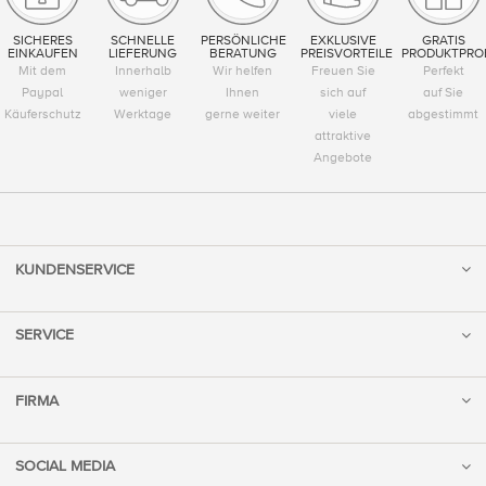
SICHERES
SCHNELLE
PERSÖNLICHE
EXKLUSIVE
GRATIS
EINKAUFEN
LIEFERUNG
BERATUNG
PREISVORTEILE
PRODUKTPRO
Mit dem
Innerhalb
Wir helfen
Freuen Sie
Perfekt
Paypal
weniger
Ihnen
sich auf
auf Sie
Käuferschutz
Werktage
gerne weiter
viele
abgestimmt
attraktive
Angebote
KUNDENSERVICE
SERVICE
FIRMA
SOCIAL MEDIA