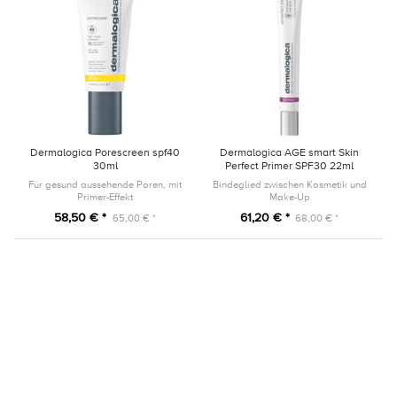
Dermalogica Porescreen spf40
Dermalogica AGE smart Skin
30ml
Perfect Primer SPF30 22ml
Für gesund aussehende Poren, mit
Bindeglied zwischen Kosmetik und
Primer-Effekt
Make-Up
58,50 € *
61,20 € *
65,00 € *
68,00 € *