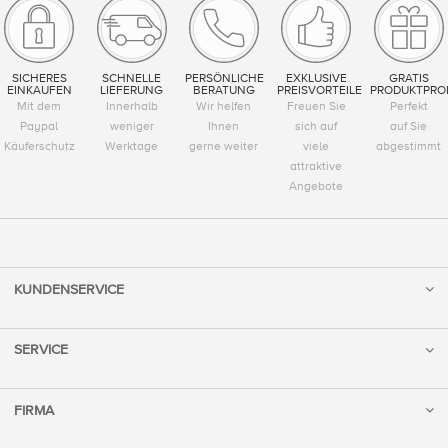
SICHERES
SCHNELLE
PERSÖNLICHE
EXKLUSIVE
GRATIS
EINKAUFEN
LIEFERUNG
BERATUNG
PREISVORTEILE
PRODUKTPRO
Mit dem
Innerhalb
Wir helfen
Freuen Sie
Perfekt
Paypal
weniger
Ihnen
sich auf
auf Sie
Käuferschutz
Werktage
gerne weiter
viele
abgestimmt
attraktive
Angebote
KUNDENSERVICE
SERVICE
FIRMA