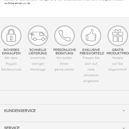
an Dritte lehnen wir ab.
SICHERES
SCHNELLE
PERSÖNLICHE
EXKLUSIVE
GRATIS
EINKAUFEN
LIEFERUNG
BERATUNG
PREISVORTEILE
PRODUKTPRO
Mit dem
Innerhalb
Wir helfen
Freuen Sie
Perfekt
Paypal
weniger
Ihnen
sich auf
auf Sie
Käuferschutz
Werktage
gerne weiter
viele
abgestimmt
attraktive
Angebote
KUNDENSERVICE
SERVICE