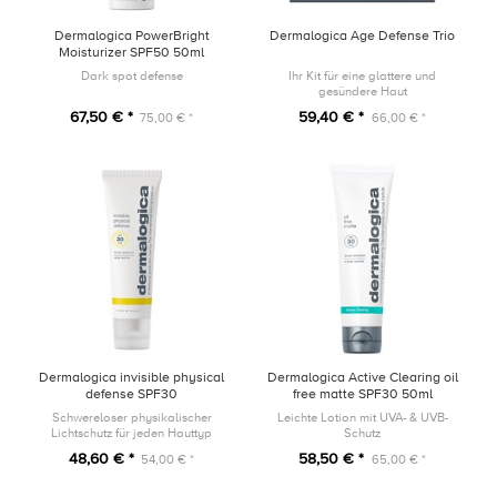
Dermalogica PowerBright
Dermalogica Age Defense Trio
Moisturizer SPF50 50ml
Dark spot defense
Ihr Kit für eine glattere und
gesündere Haut
67,50 € *
59,40 € *
75,00 € *
66,00 € *
Dermalogica invisible physical
Dermalogica Active Clearing oil
defense SPF30
free matte SPF30 50ml
Schwereloser physikalischer
Leichte Lotion mit UVA- & UVB-
Lichtschutz für jeden Hauttyp
Schutz
48,60 € *
58,50 € *
54,00 € *
65,00 € *