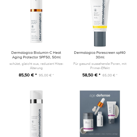
Dermalogica Biolumin-C Heat
Dermalogica Porescreen spf40
Aging Protector SPF50, 50ml
30ml
schützt, gleicht aus, reduziert Hitze-
Für gesund aussehende Poren, mit
Alterung
Primer-Effekt
85,50 € *
58,50 € *
95,00 € *
65,00 € *