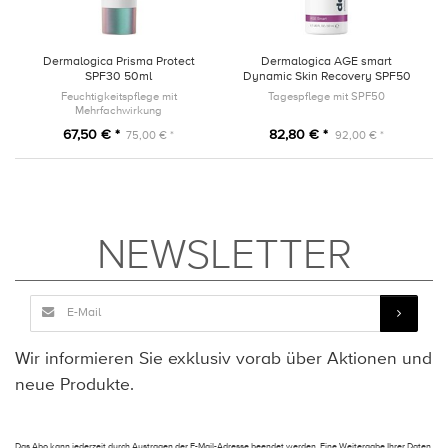
Dermalogica Prisma Protect
Dermalogica AGE smart
SPF30 50ml
Dynamic Skin Recovery SPF50
50ml
Feuchtigkeitspflege mit
Tagespflege mit SPF50
Mehrfachwirkung
67,50 € *
82,80 € *
75,00 € *
92,00 € *
NEWSLETTER
Wir informieren Sie exklusiv vorab über Aktionen und
neue Produkte.
Das Abo kann jederzeit durch Austragen der E-Mail-Adresse beendet werden. Eine Weitergabe Ihrer Daten