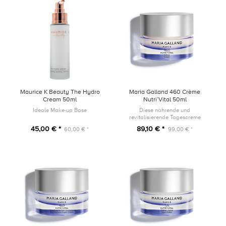
Maurice K Beauty The Hydro
Maria Galland 460 Crème
Cream 50ml
Nutri’Vital 50ml
Ideale Make-up Base
Diese nährende und
revitalisierende Tagescreme
umhüllt die Haut mit einer samtig-
45,00 € *
89,10 € *
60,00 € *
99,00 € *
weichen und reichhaltigen Textur.