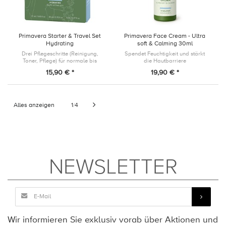
Primavera Starter & Travel Set
Primavera Face Cream - Ultra
Hydrating
soft & Calming 30ml
Drei Pflegeschritte (Reinigung,
Spendet Feuchtigkeit und stärkt
Toner, Pflege) für normale bis
die Hautbarriere
trockene Haut. Ideal zum
15,90 € *
19,90 € *
Kennenlernen oder für den Kurztrip
am Wochenende.
Alles anzeigen
1
4
/
NEWSLETTER
Wir informieren Sie exklusiv vorab über Aktionen und