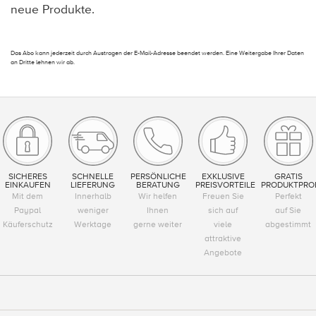
neue Produkte.
Das Abo kann jederzeit durch Austragen der E-Mail-Adresse beendet werden. Eine Weitergabe Ihrer Daten
an Dritte lehnen wir ab.
SICHERES
SCHNELLE
PERSÖNLICHE
EXKLUSIVE
GRATIS
EINKAUFEN
LIEFERUNG
BERATUNG
PREISVORTEILE
PRODUKTPRO
Mit dem
Innerhalb
Wir helfen
Freuen Sie
Perfekt
Paypal
weniger
Ihnen
sich auf
auf Sie
Käuferschutz
Werktage
gerne weiter
viele
abgestimmt
attraktive
Angebote