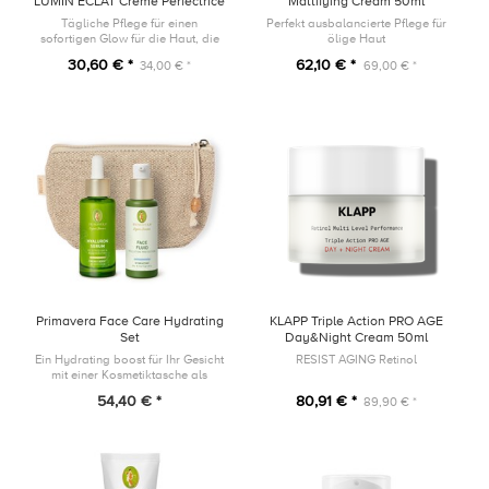
LUMIN’ÉCLAT Crème Perfectrice
Mattifying Cream 50ml
20ml
Tägliche Pflege für einen
Perfekt ausbalancierte Pflege für
sofortigen Glow für die Haut, die
ölige Haut
einem dynamischen Lebensstil
30,60 € *
62,10 € *
34,00 € *
69,00 € *
ausgesetzt ist.
Primavera Face Care Hydrating
KLAPP Triple Action PRO AGE
Set
Day&Night Cream 50ml
Ein Hydrating boost für Ihr Gesicht
RESIST AGING Retinol
mit einer Kosmetiktasche als
Geschenk!
54,40 € *
80,91 € *
89,90 € *