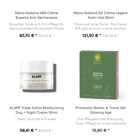
Maria Galland 469 Crème
Maria Galland 5A Crème Légère
Experte Anti-Sécheresse
Nutri’vital 50ml
Nutri’vital 50ml
Brauchen Sie eine S.O.S.-Pflege für
Feine und zarte Textur: Die Creme
die trockensten Hautpartien? Diese
N°5 gibt es auch in einer leichten
Creme mit einer zartschmelzenden
Version, ohne an nährender und
83,70 € *
121,50 € *
93,00 € *
135,00 € *
Textur ist die ideale Lösung, indem
revitalisierender Wirkung
sie fortgeschritt...
einzubüßen.
KLAPP Triple Action Moisturizing
Primavera Starter & Travel Set
Day + Night Cream 50ml
Glowing Age
Keep, Activate & Prevent
Drei Pflegeschritte (Reinigung,
Toner, Pflege) für anspruchsvolle
Haut. Ideal zum Kennenlernen oder
58,41 € *
15,90 € *
64,90 € *
für den Kurztrip am Wochenende.