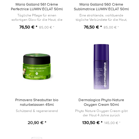
Maria Galland 561 Crème
Maria Galland 560 Crème
Perfectrice LUMIN’ÉCLAT 50ml
Sublimatrice LUMIN’ÉCLAT 50ml
Tägliche Pflege für einen
Eine strahlende, wohltuende
sofortigen Glow für die Haut, die
tägliche Verbündete für die Haut,
einem dynamischen Lebensstil
die einem dynamischen Lebensstil
76,50 € *
76,50 € *
85,00 € *
85,00 € *
ausgesetzt ist.
ausgesetzt ist.
Primavera Sheabutter bio
Dermalogica Phyto-Nature
naturbelassen 45ml
Oxygen Cream 50ml
Schützend & regenerierend
Phyto Nature Oxygen Cream gibt
der Haut 4 Jahre zurück
20,90 € *
130,50 € *
145,00 € *