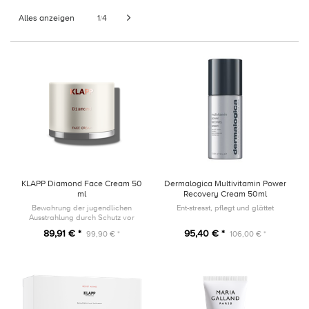
Alles anzeigen
1
4
/
KLAPP Diamond Face Cream 50
Dermalogica Multivitamin Power
ml
Recovery Cream 50ml
Bewahrung der jugendlichen
Ent-stresst, pflegt und glättet
Ausstrahlung durch Schutz vor
vorzeitiger Hautalterung
89,91 € *
95,40 € *
99,90 € *
106,00 € *