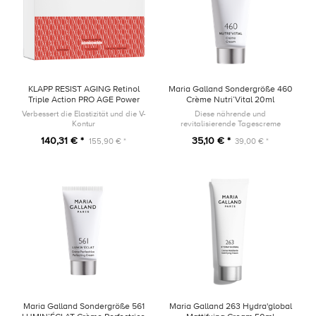
KLAPP RESIST AGING Retinol
Maria Galland Sondergröße 460
Triple Action PRO AGE Power
Crème Nutri’Vital 20ml
Trio SET
Verbessert die Elastizität und die V-
Diese nährende und
Kontur
revitalisierende Tagescreme
umhüllt die Haut mit einer samtig-
140,31 € *
35,10 € *
155,90 € *
39,00 € *
weichen und reichhaltigen Textur.
Maria Galland Sondergröße 561
Maria Galland 263 Hydra'global